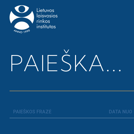
Pagrindinis
>
Tekstinis
PAIEŠKA...
TEKSTINIS
V