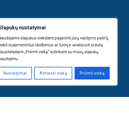
Slapukų nustatymai
Naudojame slapukus siekdami pagerinti jūsų naršymo patirtį,
teikti suasmenintus skelbimus ar turinį ir analizuoti srautą.
Spustelėdami „Priimti viską“ sutinkate su mūsų slapukų
naudojimu.
Nustatymai
Atmesti viską
Priimti viską