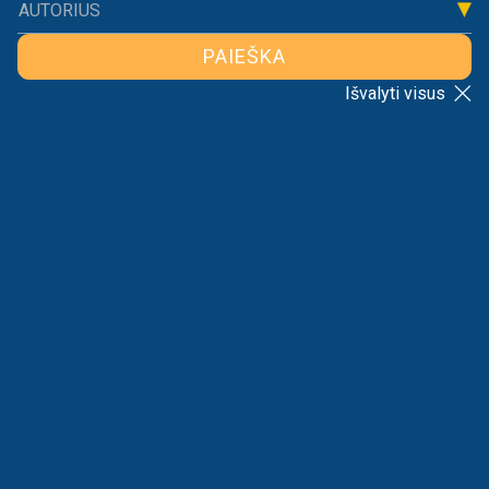
AUTORIUS
RIKIAVIMAS
VISI
PAIEŠKA
Išvalyti visus
M. VYŠNIAUSKAITĖ. KADA UGDYSIME
SĄMONINGUS PILIEČIUS?
2020-11-17
Marija Vyšniauskaitė
Kodėl žmonės tampa pabėgėliais? Kokios yra
skurdo priežastys? Kodėl vienos šalys labiau kenčia