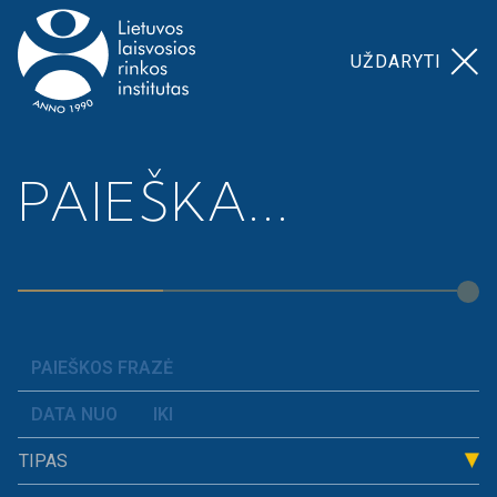
UŽDARYTI
Pagrindinis
>
Prospera akademija
>
Kiti
PAIEŠKA...
Kiti
Naujienos
Komentarai
TIPAS