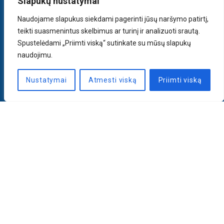
Slapukų nustatymai
Naudojame slapukus siekdami pagerinti jūsų naršymo patirtį,
teikti suasmenintus skelbimus ar turinį ir analizuoti srautą.
Spustelėdami „Priimti viską“ sutinkate su mūsų slapukų
naudojimu.
Nustatymai
Atmesti viską
Priimti viską
Naujienlaiškis