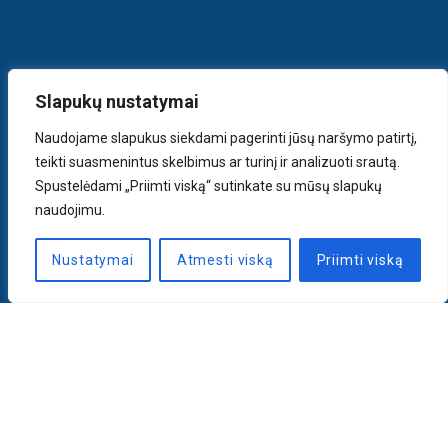
Slapukų nustatymai
Naudojame slapukus siekdami pagerinti jūsų naršymo patirtį,
teikti suasmenintus skelbimus ar turinį ir analizuoti srautą.
Spustelėdami „Priimti viską“ sutinkate su mūsų slapukų
naudojimu.
Nustatymai
Atmesti viską
Priimti viską