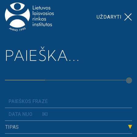
UŽDARYTI
Pagrindinis
>
Prospera
Nacionalinis ekonomikos
PAIEŠKA...
akademija
>
egzaminas
Nacionalinis
ekonomikos
egzaminas
Tradicinis, trejus metus vykęs Nacionalinis
TIPAS
ekonomikos egzaminas! Nacionalinis ekonomikos
egzaminas buvo skirtas ir dešimtokui, ir