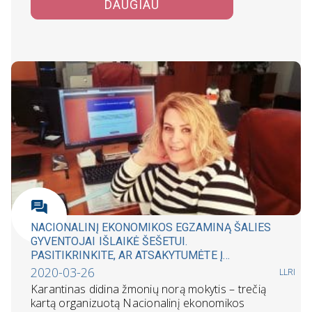
DAUGIAU
NACIONALINĮ EKONOMIKOS EGZAMINĄ ŠALIES
GYVENTOJAI IŠLAIKĖ ŠEŠETUI.
PASITIKRINKITE, AR ATSAKYTUMĖTE Į
LENGVIAUSIĄ IR SUNKIAUSIĄ KLAUSIMĄ?
2020-03-26
LLRI
Karantinas didina žmonių norą mokytis – trečią
kartą organizuotą Nacionalinį ekonomikos