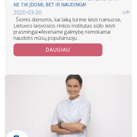
NE TIK ĮDOMI, BET IR NAUDINGA!
2020-03-20
LLRI
Šiomis dienomis, kai laiką turime leisti namuose,
Lietuvos laisvosios rinkos institutas siūlo leisti
prasmingai:▪️Atveriame galimybę nemokamai
naudotis mūsų populiariuoju…
DAUGIAU