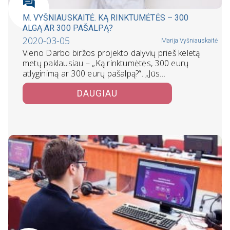
M. VYŠNIAUSKAITĖ. KĄ RINKTUMĖTĖS – 300
ALGĄ AR 300 PAŠALPĄ?
2020-03-05
Marija Vyšniauskaitė
Vieno Darbo biržos projekto dalyvių prieš keletą
metų paklausiau – „Ką rinktumėtės, 300 eurų
atlyginimą ar 300 eurų pašalpą?“. „Jūs…
DAUGIAU