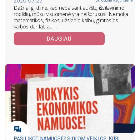
2020-03-23
Dr. Guoda Azguridienė
Dažnai girdime, kad nepaisant aukštų išsilavinimo
rodiklių, mūsų visuomenė yra neišprususi. Nemoka
matematikos, fizikos, užsienio kalbų, gimtosios
kalbos dar labiau.…
DAUGIAU
PASILIKOT NAMUOSE? SIŪLOM VEIKLOS, KURI