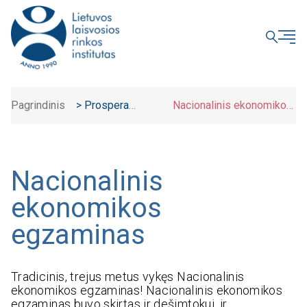
UŽDARYTI
Pagrindinis
>
Prospera
Nacionalinis ekonomikos
akademija
>
egzaminas
Nacionalinis
ekonomikos
egzaminas
Tradicinis, trejus metus vykęs Nacionalinis
ekonomikos egzaminas! Nacionalinis ekonomikos
egzaminas buvo skirtas ir dešimtokui, ir