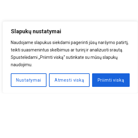
Slapukų nustatymai
Naudojame slapukus siekdami pagerinti jūsų naršymo patirtį,
teikti suasmenintus skelbimus ar turinį ir analizuoti srautą.
Spustelėdami „Priimti viską“ sutinkate su mūsų slapukų
naudojimu.
Nustatymai
Atmesti viską
Priimti viską