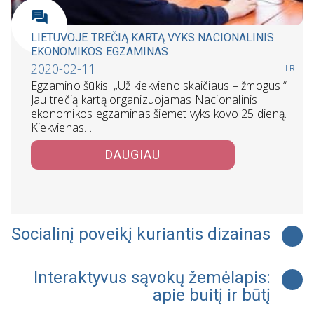
LIETUVOJE TREČIĄ KARTĄ VYKS NACIONALINIS
EKONOMIKOS EGZAMINAS
2020-02-11
LLRI
Egzamino šūkis: „Už kiekvieno skaičiaus – žmogus!“
Jau trečią kartą organizuojamas Nacionalinis
ekonomikos egzaminas šiemet vyks kovo 25 dieną.
Kiekvienas…
DAUGIAU
Socialinį poveikį kuriantis dizainas
Interaktyvus sąvokų žemėlapis:
apie buitį ir būtį