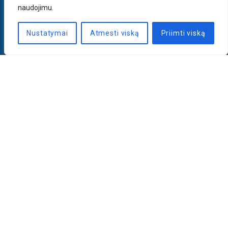
naudojimu.
Nustatymai
Atmesti viską
Priimti viską
Naujienlaiškis
PRENUMERUOTI