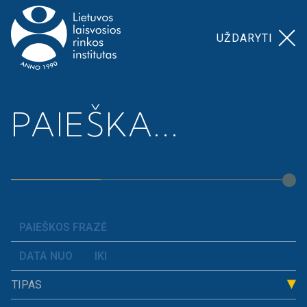
UŽDARYTI
Pagrindinis
>
Prospera
Nacionalinis ekonomikos
PAIEŠKA...
akademija
>
egzaminas
Nacionalinis
ekonomikos
egzaminas
Tradicinis, trejus metus vykęs Nacionalinis
TIPAS
ekonomikos egzaminas! Nacionalinis ekonomikos
egzaminas buvo skirtas ir dešimtokui, ir