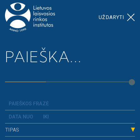
UŽDARYTI
Pagrindinis
>
Prospera akademija
Pilietis per 31
PAIEŠKA...
>
valandą
Pilietis per 31 valandą
Pilietiškumas prasideda nuo atsakomybės už savo
veiksmus, nuo produktyvios veiklos, ekonomika
žengia drauge su moraliniais pasirinkimais. Tai 9–
12 kl. skirto vadovėlio „Pilietis per 31 valandą“
motto, 2023 m. Briuselyje įvertinto Europos
TIPAS
inovatyvaus mokymo apdovanojimu.