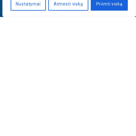
Nustatymai
Atmesti viską
Priimti viską
Naujienlaiškis
PRENUMERUOTI
LLRI