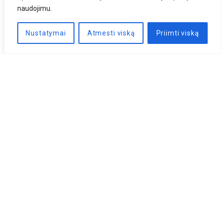
naudojimu.
Nustatymai
Atmesti viską
Priimti viską
Naujienlaiškis
PRENUMERUOTI