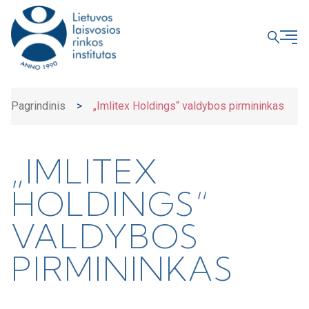
UŽDARYTI
Pagrindinis
>
„Imlitex Holdings“ valdybos pirmininkas
„IMLITEX
HOLDINGS“
VALDYBOS
PIRMININKAS