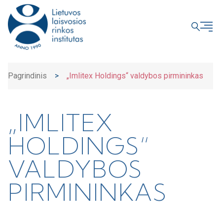
UŽDARYTI
Pagrindinis
>
„Imlitex Holdings“ valdybos pirmininkas
„IMLITEX
HOLDINGS“
VALDYBOS
PIRMININKAS