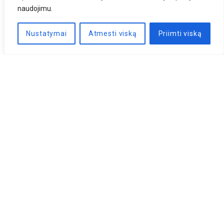
naudojimu.
Nustatymai
Atmesti viską
Priimti viską
Naujienlaiškis
PRENUMERUOTI