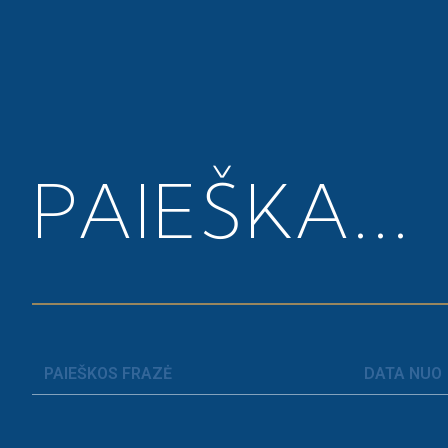
Pagrindinis
>
Komunikacijos vadovė
PAIEŠKA...
KOMUNIKA
V