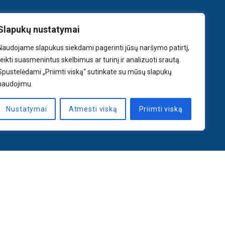
Slapukų nustatymai
Naudojame slapukus siekdami pagerinti jūsų naršymo patirtį,
teikti suasmenintus skelbimus ar turinį ir analizuoti srautą.
Spustelėdami „Priimti viską“ sutinkate su mūsų slapukų
naudojimu.
Nustatymai
Atmesti viską
Priimti viską