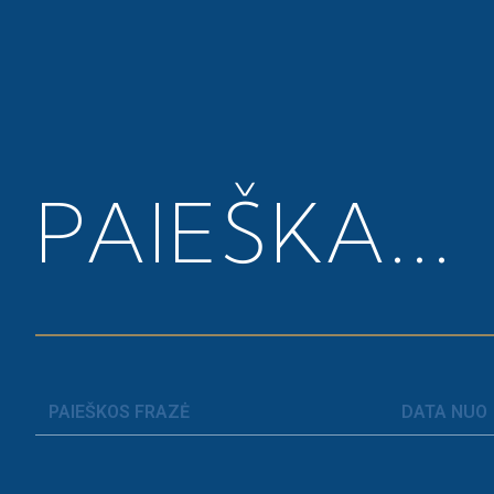
Pagrindinis
>
Komentarai
PAIEŠKA...
KOMENTAR
V