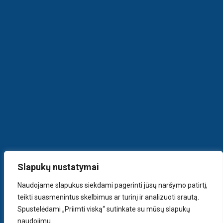
Slapukų nustatymai
Naudojame slapukus siekdami pagerinti jūsų naršymo patirtį,
teikti suasmenintus skelbimus ar turinį ir analizuoti srautą.
Spustelėdami „Priimti viską“ sutinkate su mūsų slapukų
naudojimu.