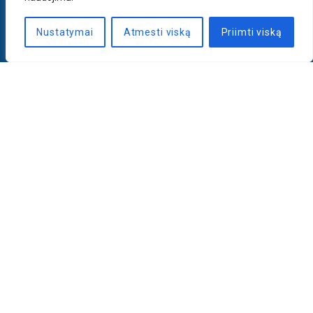
Nustatymai
Atmesti viską
Priimti viską
Naujienlaiškis
PRENUMERUOTI