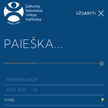
UŽDARYTI
Pagrindinis
>
Naujienos
PAIEŠKA...
NAUJIENOS
TIPAS
RIKIUOTI
VISI
PAGAL