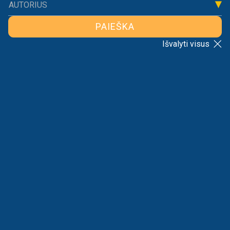
AUTORIUS
PAIEŠKA
Išvalyti visus
KOKIOS ŠIANDIEN YRA VERSLO PRIEŽIŪROS
INSTITUCIJOS?
2021-09-08
LLRI
Verslo priežiūros institucijos Lietuvoje yra svarbios
užtikrinant skaidrią verslo aplinką, teisės aktų
vykdymą bei daugelį kitų funkcijų. Šiandien tokių
institucijų…