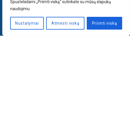
Spustelėdami „Priimti viską“ sutinkate su mūsų slapukų
naudojimu.
Nustatymai
Atmesti viską
Priimti viską
Naujienlaiškis
PRENUMERUOTI