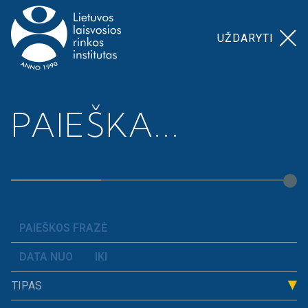
UŽDARYTI
Pagrindinis
>
Mūsų temos
>
Dereguliavimas
PAIEŠKA...
Dereguliavimas
Dereguliacija reiškia valstybės nustatytų taisyklių ir
biurokratinių reikalavimų mažinimą, siekiant
sumažinti administracinę naštą verslui ir
ekonominei veiklai.
TIPAS