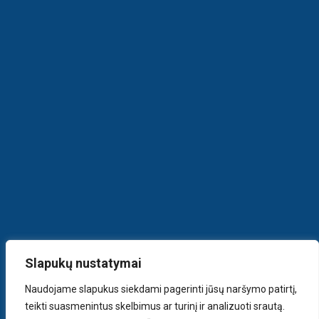
Slapukų nustatymai
Naudojame slapukus siekdami pagerinti jūsų naršymo patirtį,
teikti suasmenintus skelbimus ar turinį ir analizuoti srautą.