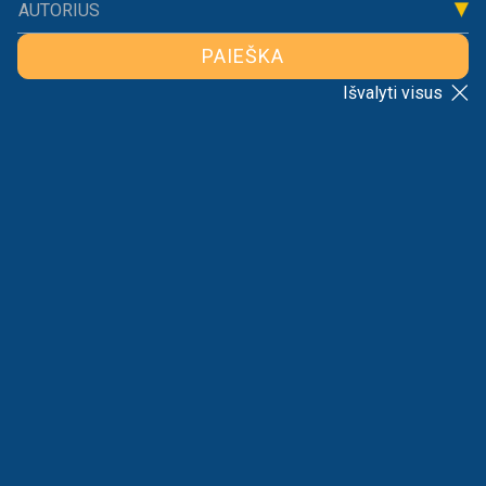
AUTORIUS
Naujienos
Komentarai
PAIEŠKA
Išvalyti visus
RIKIAVIMAS
VISI
DĖL INVESTICINIO GYVYBĖS DRAUDIMO