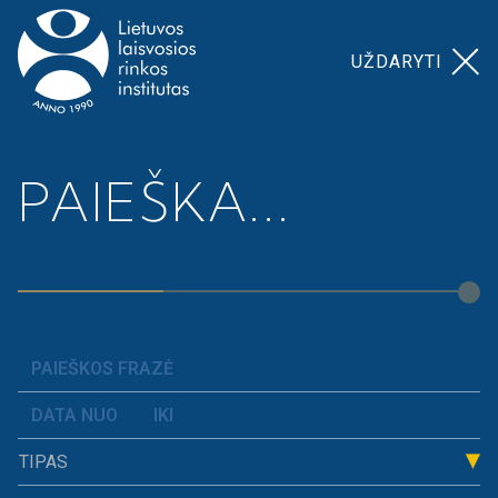
UŽDARYTI
Pagrindinis
>
Mūsų temos
>
Dereguliavimas
PAIEŠKA...
Dereguliavimas
Dereguliacija reiškia valstybės nustatytų taisyklių ir
biurokratinių reikalavimų mažinimą, siekiant
sumažinti administracinę naštą verslui ir
ekonominei veiklai.
TIPAS