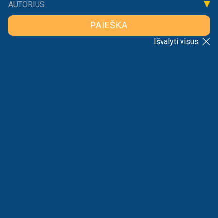
AUTORIUS
Naujienos
Komentarai
PAIEŠKA
Išvalyti visus
RIKIAVIMAS
VISI
NAUJAS ES BIUDŽETAS TURI STIPRINTI