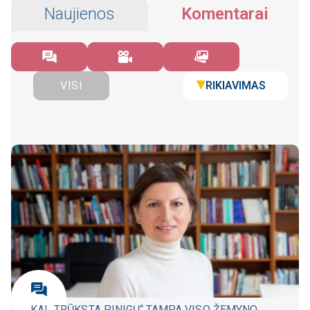
Naujienos
Komentarai
RIKIAVIMAS
VISI
KAI „TRŪKSTA PINIGŲ“ TAMPA VISO ŽEMYNO