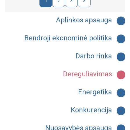
1
2
3
>
Aplinkos apsauga
Bendroji ekonominė politika
Darbo rinka
Dereguliavimas
Energetika
Konkurencija
Nuosavybės apsauga