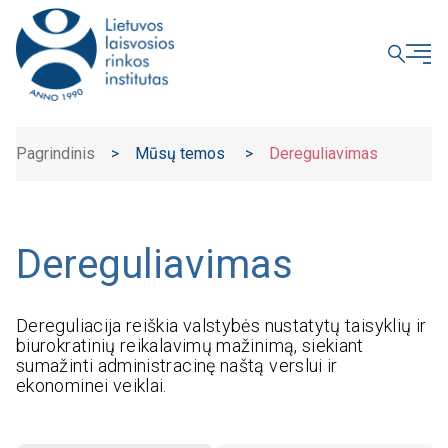
UŽDARYTI
Pagrindinis
>
Mūsų temos
>
Dereguliavimas
Dereguliavimas
Dereguliacija reiškia valstybės nustatytų taisyklių ir
biurokratinių reikalavimų mažinimą, siekiant
sumažinti administracinę naštą verslui ir
ekonominei veiklai.