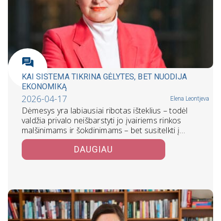
KAI SISTEMA TIKRINA GĖLYTES, BET NUODIJA
EKONOMIKĄ
2026-04-17
Elena Leontjeva
Dėmesys yra labiausiai ribotas išteklius – todėl
valdžia privalo neišbarstyti jo įvairiems rinkos
malšinimams ir šokdinimams – bet susitelkti į…
DAUGIAU