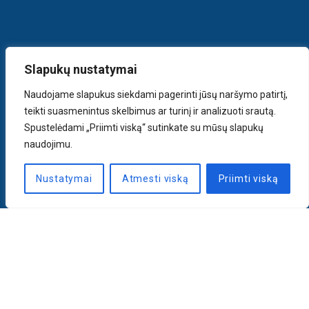
Slapukų nustatymai
Naudojame slapukus siekdami pagerinti jūsų naršymo patirtį,
teikti suasmenintus skelbimus ar turinį ir analizuoti srautą.
Spustelėdami „Priimti viską“ sutinkate su mūsų slapukų
naudojimu.
Nustatymai
Atmesti viską
Priimti viską