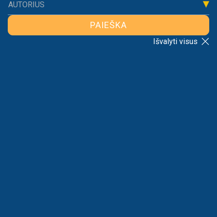
Naujienos
Komentarai
AUTORIUS
PAIEŠKA
Išvalyti visus
RIKIAVIMAS
VISI
Nėra rezultatų
Aplinkos apsauga
Bendroji ekonominė politika