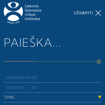
UŽDARYTI
Pagrindinis
>
Mūsų temos
>
Konkurencija
PAIEŠKA...
Konkurencija
Konkurencijos sritis apima tokias temas kaip: ITT
rinka, pašto rinka, transporto rinka, mažmeninė
prekyba bei konkurencijos politika.
TIPAS