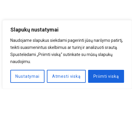
Slapukų nustatymai
Naudojame slapukus siekdami pagerinti jūsų naršymo patirtį,
teikti suasmenintus skelbimus ar turinį ir analizuoti srautą.
Spustelėdami „Priimti viską“ sutinkate su mūsų slapukų
naudojimu.
Nustatymai
Atmesti viską
Priimti viską