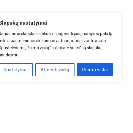
Slapukų nustatymai
Naudojame slapukus siekdami pagerinti jūsų naršymo patirtį,
teikti suasmenintus skelbimus ar turinį ir analizuoti srautą.
Spustelėdami „Priimti viską“ sutinkate su mūsų slapukų
naudojimu.
Nustatymai
Atmesti viską
Priimti viską