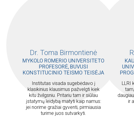
Dr. Toma Birmontienė
R
MYKOLO ROMERIO UNIVERSITETO
KA
PROFESORĖ, BUVUSI
UNI
KONSTITUCINIO TEISMO TEISĖJA
PROG
Institutas visada sugebėdavo į
LLRI 
klasikinius klausimus pažvelgti kiek
tam,
kitu žvilgsniu. Pritariu tam ir siūlau
daugiau 
įstatymų leidybą matyti kaip namus:
ir
jei norime gražiai gyventi, pirmiausia
turime juos sutvarkyti.