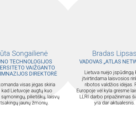
ūta Songailienė
Bradas Lipsa
UNO TECHNOLOGIJOS
VADOVAS „ATLAS NET
VERSITETO VAIŽGANTO
Lietuva nuėjo įspūdingą 
IMNAZIJOS DIREKTORĖ
įtvirtindama laisvosios rin
komanda visas jėgas skiria
ribotos valdžios idėjas.
 kad Lietuvoje augtų kuo
Europoje vėl kyla grėsmė lai
sąmoningų, pilietiškų, laisvų
LLRI darbo pripažinimas š
 atsakingų jaunų žmonių.
yra dar aktualesnis.