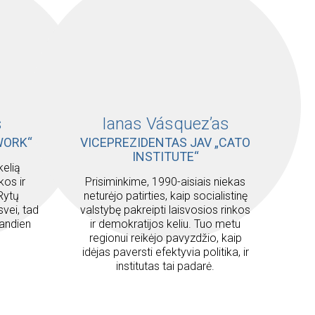
s
Ianas Vásquez’as
WORK“
VICEPREZIDENTAS JAV „CATO
INSTITUTE“
kelią
kos ir
Prisiminkime, 1990-aisiais niekas
 Rytų
neturėjo patirties, kaip socialistinę
svei, tad
valstybę pakreipti laisvosios rinkos
iandien
ir demokratijos keliu. Tuo metu
regionui reikėjo pavyzdžio, kaip
idėjas paversti efektyvia politika, ir
institutas tai padarė.