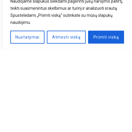
Naudojame slapukus siekdami pagerinti jūsų naršymo patirtį,
teikti suasmenintus skelbimus ar turinį ir analizuoti srautą.
Spustelėdami „Priimti viską“ sutinkate su mūsų slapukų
naudojimu.
Nustatymai
Atmesti viską
Priimti viską
Naujienlaiškis