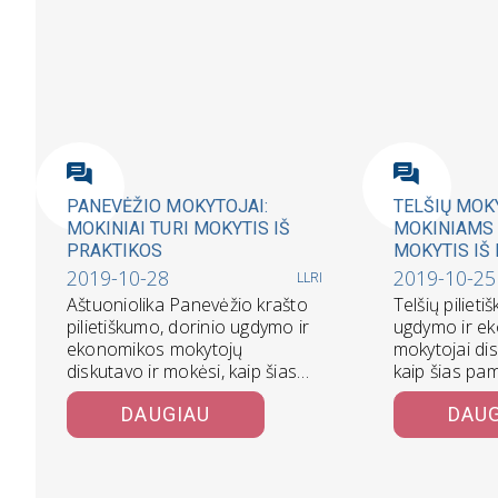
PANEVĖŽIO MOKYTOJAI:
TELŠIŲ MOK
MOKINIAI TURI MOKYTIS IŠ
MOKINIAMS
PRAKTIKOS
MOKYTIS IŠ
2019-10-28
2019-10-25
LLRI
Aštuoniolika Panevėžio krašto
Telšių piliet
pilietiškumo, dorinio ugdymo ir
ugdymo ir e
ekonomikos mokytojų
mokytojai dis
diskutavo ir mokėsi, kaip šias
kaip šias p
pamokas mokiniams vesti
vesti įdomiau,
DAUGIAU
DAU
įdomiau, įtikinamiau ir…
interaktyviau