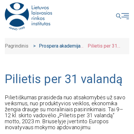
UŽDARYTI
Pagrindinis
>
Prospera akademija
Pilietis per 31
>
valandą
Pilietis per 31 valandą
Pilietiškumas prasideda nuo atsakomybės už savo
veiksmus, nuo produktyvios veiklos, ekonomika
žengia drauge su moraliniais pasirinkimais. Tai 9–
12 kl. skirto vadovėlio „Pilietis per 31 valandą“
motto, 2023 m. Briuselyje įvertinto Europos
inovatyvaus mokymo apdovanojimu.