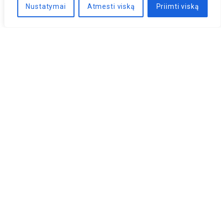
Nustatymai
Atmesti viską
Priimti viską
Naujienlaiškis
PRENUMERUOTI
LLRI