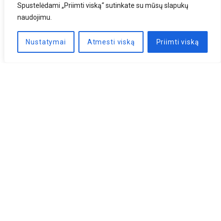
Spustelėdami „Priimti viską“ sutinkate su mūsų slapukų
naudojimu.
Nustatymai
Atmesti viską
Priimti viską
Naujienlaiškis
PRENUMERUOTI