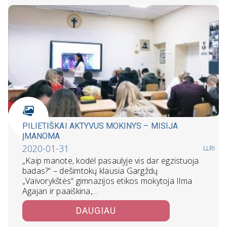
PILIETIŠKAI AKTYVUS MOKINYS – MISIJA
ĮMANOMA
2020-01-31
LLRI
„Kaip manote, kodėl pasaulyje vis dar egzistuoja
badas?“ – dešimtokų klausia Gargždų
„Vaivorykštės“ gimnazijos etikos mokytoja Ilma
Agajan ir paaiškina,…
DAUGIAU