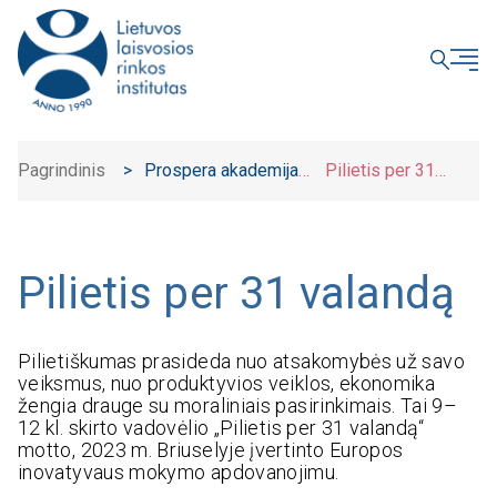
UŽDARYTI
Pagrindinis
>
Prospera akademija
Pilietis per 31
>
valandą
Pilietis per 31 valandą
Pilietiškumas prasideda nuo atsakomybės už savo
veiksmus, nuo produktyvios veiklos, ekonomika
žengia drauge su moraliniais pasirinkimais. Tai 9–
12 kl. skirto vadovėlio „Pilietis per 31 valandą“
motto, 2023 m. Briuselyje įvertinto Europos
inovatyvaus mokymo apdovanojimu.