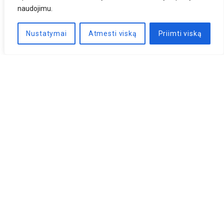
naudojimu.
Nustatymai
Atmesti viską
Priimti viską
Naujienlaiškis
PRENUMERUOTI