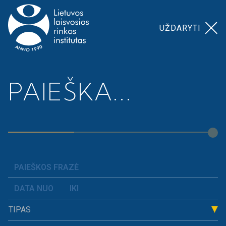
UŽDARYTI
Pagrindinis
>
Prospera akademija
Ekonomika per 31
PAIEŠKA...
>
valandą
Ekonomika per 31
valandą
Vadovėlis „Ekonomika per 31 valandą“ yra
vienintelis ekonomikos vadovėlis, skirtas 10 klasių
moksleiviams. Jis išrinktas geriausiu pasaulyje
TIPAS
projektu „The Templeton Freedom Award“ ir
pripažintas geriausia mokymosi priemone pasaulyje