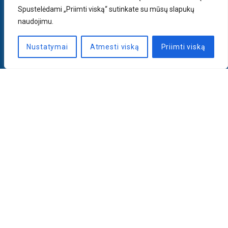
Spustelėdami „Priimti viską“ sutinkate su mūsų slapukų
naudojimu.
Nustatymai
Atmesti viską
Priimti viską
Naujienlaiškis
PRENUMERUOTI