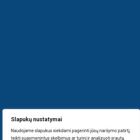
Slapukų nustatymai
Naudojame slapukus siekdami pagerinti jūsų naršymo patirtį,
teikti suasmenintus skelbimus ar turinį ir analizuoti srautą.