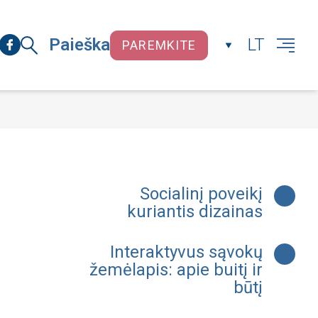
Paieška
LT
PAREMKITE
UŽDARYTI
Socialinį poveikį
kuriantis dizainas
Interaktyvus sąvokų
žemėlapis: apie buitį ir
būtį