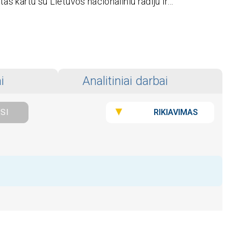
tas kartu su Lietuvos nacionaliniu radiju ir…
i
Analitiniai darbai
RIKIAVIMAS
ISI