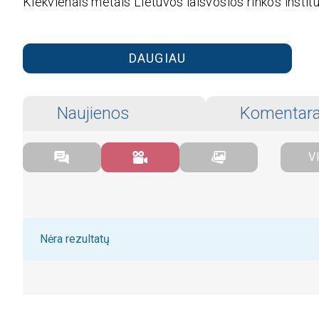
Kiekvienais metais Lietuvos laisvosios rinkos institu
DAUGIAU
Naujienos
Komentara
V
Nėra rezultatų