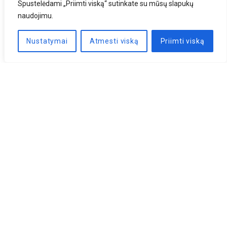
Spustelėdami „Priimti viską“ sutinkate su mūsų slapukų
naudojimu.
Nustatymai
Atmesti viską
Priimti viską
Naujienlaiškis
PRENUMERUOTI