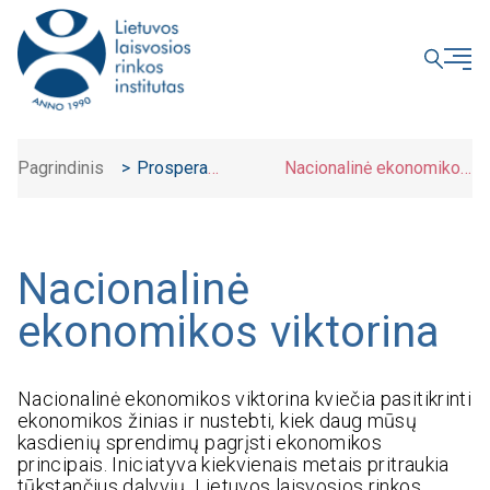
UŽDARYTI
Pagrindinis
>
Prospera
Nacionalinė ekonomikos
akademija
>
viktorina
Nacionalinė
ekonomikos viktorina
Nacionalinė ekonomikos viktorina kviečia pasitikrinti
ekonomikos žinias ir nustebti, kiek daug mūsų
kasdienių sprendimų pagrįsti ekonomikos
principais. Iniciatyva kiekvienais metais pritraukia
tūkstančius dalyvių, Lietuvos laisvosios rinkos