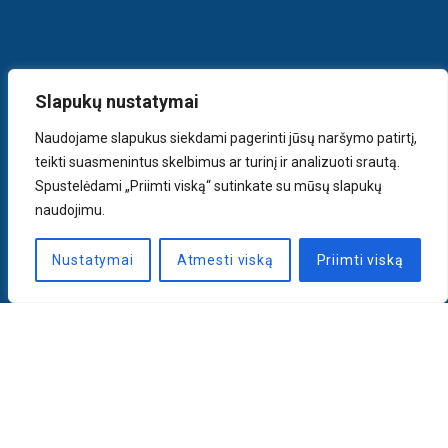
Slapukų nustatymai
Naudojame slapukus siekdami pagerinti jūsų naršymo patirtį,
teikti suasmenintus skelbimus ar turinį ir analizuoti srautą.
Spustelėdami „Priimti viską“ sutinkate su mūsų slapukų
naudojimu.
Nustatymai
Atmesti viską
Priimti viską