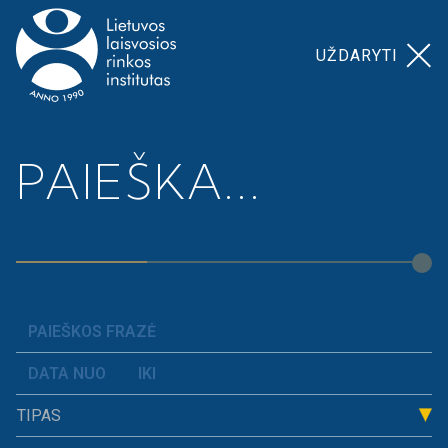
UŽDARYTI
Pagrindinis
>
Prospera
Nacionalinis ekonomikos
PAIEŠKA...
akademija
>
egzaminas
Nacionalinis
ekonomikos
egzaminas
Tradicinis, trejus metus vykęs Nacionalinis
TIPAS
ekonomikos egzaminas! Nacionalinis ekonomikos
egzaminas buvo skirtas ir dešimtokui, ir