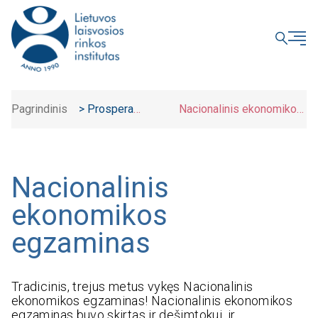
UŽDARYTI
Pagrindinis
>
Prospera
Nacionalinis ekonomikos
akademija
>
egzaminas
Nacionalinis
ekonomikos
egzaminas
Tradicinis, trejus metus vykęs Nacionalinis
ekonomikos egzaminas! Nacionalinis ekonomikos
egzaminas buvo skirtas ir dešimtokui, ir