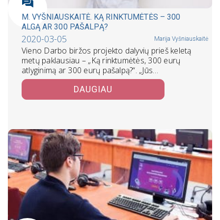
M. VYŠNIAUSKAITĖ. KĄ RINKTUMĖTĖS – 300
ALGĄ AR 300 PAŠALPĄ?
2020-03-05
Marija Vyšniauskaitė
Vieno Darbo biržos projekto dalyvių prieš keletą
metų paklausiau – „Ką rinktumėtės, 300 eurų
atlyginimą ar 300 eurų pašalpą?“. „Jūs…
DAUGIAU