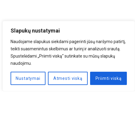
Slapukų nustatymai
Naudojame slapukus siekdami pagerinti jūsų naršymo patirtį,
teikti suasmenintus skelbimus ar turinį ir analizuoti srautą.
Spustelėdami „Priimti viską“ sutinkate su mūsų slapukų
naudojimu.
Nustatymai
Atmesti viską
Priimti viską