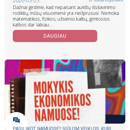
2020-03-23
Dr. Guoda Azguridienė
Dažnai girdime, kad nepaisant aukštų išsilavinimo
rodiklių, mūsų visuomenė yra neišprususi. Nemoka
matematikos, fizikos, užsienio kalbų, gimtosios
kalbos dar labiau.…
DAUGIAU
PASILIKOT NAMUOSE? SIŪLOM VEIKLOS, KURI