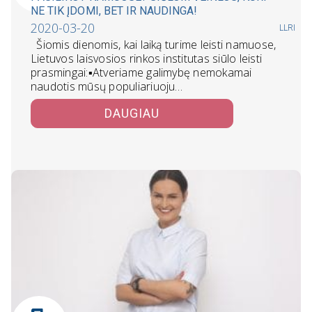
NE TIK ĮDOMI, BET IR NAUDINGA!
2020-03-20
LLRI
Šiomis dienomis, kai laiką turime leisti namuose,
Lietuvos laisvosios rinkos institutas siūlo leisti
prasmingai:▪️Atveriame galimybę nemokamai
naudotis mūsų populiariuoju…
DAUGIAU