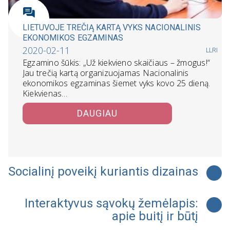
LIETUVOJE TREČIĄ KARTĄ VYKS NACIONALINIS
EKONOMIKOS EGZAMINAS
2020-02-11
LLRI
Egzamino šūkis: „Už kiekvieno skaičiaus – žmogus!“
Jau trečią kartą organizuojamas Nacionalinis
ekonomikos egzaminas šiemet vyks kovo 25 dieną.
Kiekvienas…
DAUGIAU
Socialinį poveikį kuriantis dizainas
Interaktyvus sąvokų žemėlapis:
apie buitį ir būtį