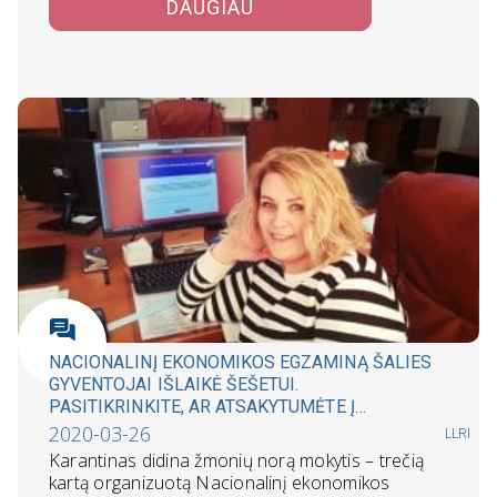
DAUGIAU
NACIONALINĮ EKONOMIKOS EGZAMINĄ ŠALIES
GYVENTOJAI IŠLAIKĖ ŠEŠETUI.
PASITIKRINKITE, AR ATSAKYTUMĖTE Į
LENGVIAUSIĄ IR SUNKIAUSIĄ KLAUSIMĄ?
2020-03-26
LLRI
Karantinas didina žmonių norą mokytis – trečią
kartą organizuotą Nacionalinį ekonomikos