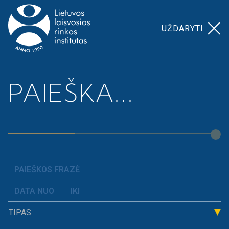
UŽDARYTI
Pagrindinis
>
Prospera
Nacionalinis ekonomikos
PAIEŠKA...
akademija
>
egzaminas
Nacionalinis
ekonomikos
egzaminas
Tradicinis, trejus metus vykęs Nacionalinis
TIPAS
ekonomikos egzaminas! Nacionalinis ekonomikos
egzaminas buvo skirtas ir dešimtokui, ir