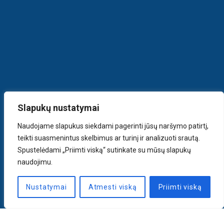
Slapukų nustatymai
Naudojame slapukus siekdami pagerinti jūsų naršymo patirtį,
teikti suasmenintus skelbimus ar turinį ir analizuoti srautą.
Spustelėdami „Priimti viską“ sutinkate su mūsų slapukų
naudojimu.
Nustatymai
Atmesti viską
Priimti viską