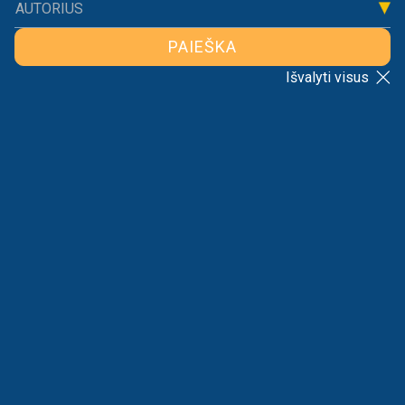
AUTORIUS
PAIEŠKA
Išvalyti visus
VYRIAUSYBĖ PRIPAŽĮSTA – PER GRIEŽTAS
DARBO REGULIAVIMAS KENKIA EKONOMIKAI
2026-03-12
Ernestas Einoris
Ketvirtadienį Seime teikiami Darbo kodekso
pakeitimai, kuriais, Lietuvos laisvosios rinkos
instituto eksperto Ernesto Einorio teigimu,
Vyriausybė iš esmės pripažįsta, kad…