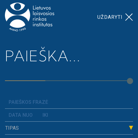
UŽDARYTI
Pagrindinis
>
Komentarai
PAIEŠKA...
KOMENTARAI
TIPAS
RIKIUOTI
VISI
PAGAL