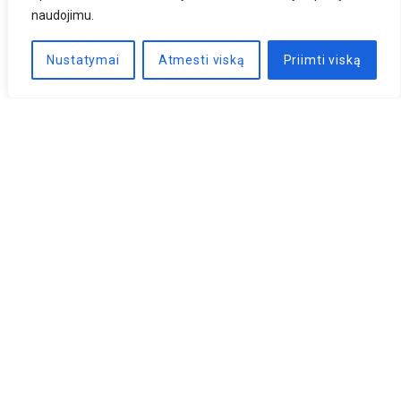
naudojimu.
Nustatymai
Atmesti viską
Priimti viską
Naujienlaiškis
PRENUMERUOTI