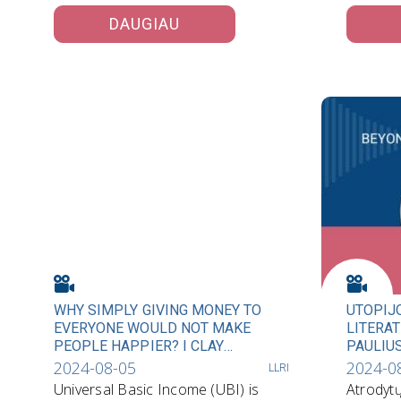
Pirmykštėse bendruomenėse
kriptova
DAUGIAU
viskas sukosi…
WHY SIMPLY GIVING MONEY TO
UTOPIJO
EVERYONE WOULD NOT MAKE
LITERAT
PEOPLE HAPPIER? I CLAY
PAULIUS
ROUTLEDGE
2024-08-05
2024-0
LLRI
Universal Basic Income (UBI) is
Atrodytų