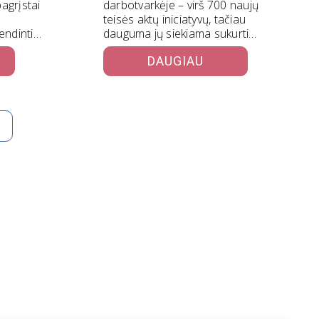
agrįstai
darbotvarkėje – virš 700 naujų
teisės aktų iniciatyvų, tačiau
endinti
dauguma jų siekiama sukurti
juotą
naujas taisykles, o…
DAUGIAU