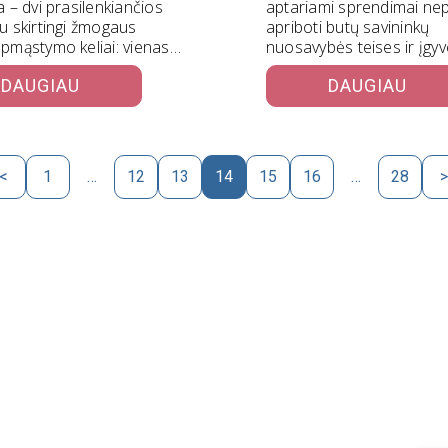
a – dvi prasilenkiančios
aptariami sprendimai nep
du skirtingi žmogaus
apriboti butų savininkų
apmąstymo keliai: vienas
nuosavybės teises ir įgyv
gebą kaupti turtą ir…
Aplinkos ministerijos inici
DAUGIAU
DAUGIAU
žemės politikos reformą.
Keičiama…
<
1
…
12
13
14
15
16
…
28
>