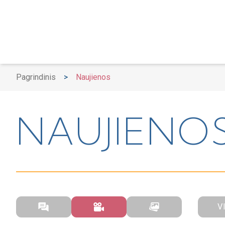
Pagrindinis
>
Naujienos
NAUJIENO
V