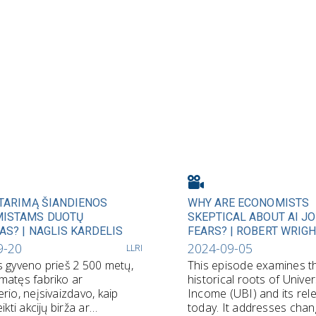
ATARIMĄ ŠIANDIENOS
WHY ARE ECONOMISTS
ISTAMS DUOTŲ
SKEPTICAL ABOUT AI J
S? | NAGLIS KARDELIS
FEARS? | ROBERT WRIG
9-20
2024-09-05
LLRI
 gyveno prieš 2 500 metų,
This episode examines t
matęs fabriko ar
historical roots of Unive
rio, neįsivaizdavo, kaip
Income (UBI) and its rel
ikti akcijų birža ar
today. It addresses chan