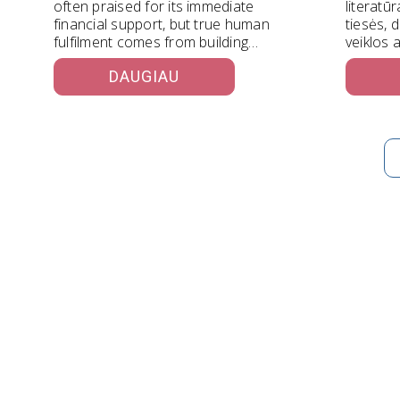
often praised for its immediate
literatūr
financial support, but true human
tiesės, 
fulfilment comes from building
veiklos 
strong…
tyrinėja 
DAUGIAU