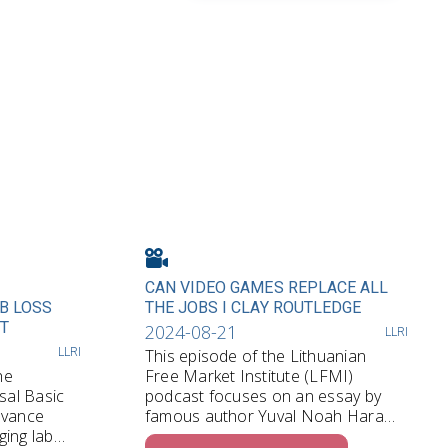
CAN VIDEO GAMES REPLACE ALL
OB LOSS
THE JOBS I CLAY ROUTLEDGE
HT
2024-08-21
LLRI
LLRI
This episode of the Lithuanian
he
Free Market Institute (LFMI)
rsal Basic
podcast focuses on an essay by
evance
famous author Yuval Noah Harari,
ging labor
…