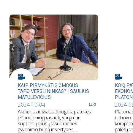
KAIP PIRMYKŠTIS ŽMOGUS
KOKĮ P
TAPO VERSLININKAS? I SAULIUS
EKONOM
MATULEVIČIUS
PLATONA
2024-10-04
2024-0
LLRI
Akmens amžiaus žmogus, patekęs
Platonas
į šiandieninį pasaulį, vargu ar
nebuvo 
suprastų mūsų visuomenės
kompiute
gyvenimo būdą ir vertybes.
galėtų ve