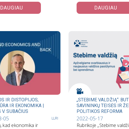
liutos. Nepaisant…
trends,…
DAUGIAU
DAUGIAU
S IR DISTOPIJOS,
„STEBIME VALDŽIĄ“: BU
ŪRA IR EKONOMIKA |
SAVININKŲ TEISĖS IR Ž
 V. SUBAČIUS
POLITIKOS REFORMA
8-05
2022-05-17
LLRI
, kad ekonomika ir
Rubrikoje „Stebime valdži