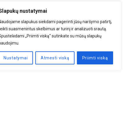
Slapukų nustatymai
Naudojame slapukus siekdami pagerinti jūsų naršymo patirtį,
teikti suasmenintus skelbimus ar turinį ir analizuoti srautą.
Spustelėdami „Priimti viską“ sutinkate su mūsų slapukų
naudojimu.
Nustatymai
Atmesti viską
Priimti viską