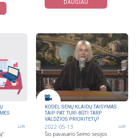
DAUGIAU
TŲ
KODĖL SENŲ KLAIDŲ TAISYMAS
EMĖS
TAIP PAT TURI BŪTI TARP
VALDŽIOS PRIORITETŲ?
2022-05-13
LLRI
LLRI
ą“
Šio pavasario Seimo sesijos