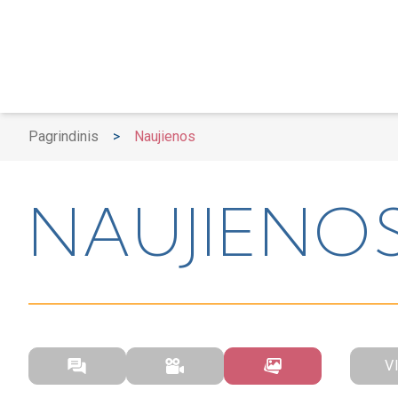
Pagrindinis
>
Naujienos
NAUJIENO
V