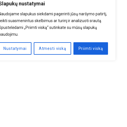
Slapukų nustatymai
Naudojame slapukus siekdami pagerinti jūsų naršymo patirtį,
teikti suasmenintus skelbimus ar turinį ir analizuoti srautą.
Spustelėdami „Priimti viską“ sutinkate su mūsų slapukų
naudojimu.
Nustatymai
Atmesti viską
Priimti viską
PRENUMERUOTI