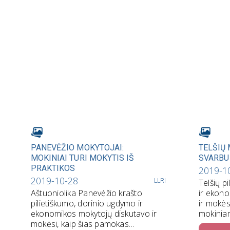
PANEVĖŽIO MOKYTOJAI:
TELŠIŲ
MOKINIAI TURI MOKYTIS IŠ
SVARBU
PRAKTIKOS
2019-1
2019-10-28
LLRI
Telšių p
Aštuoniolika Panevėžio krašto
ir ekono
pilietiškumo, dorinio ugdymo ir
ir mokės
ekonomikos mokytojų diskutavo ir
mokiniam
mokėsi, kaip šias pamokas
įtikinami