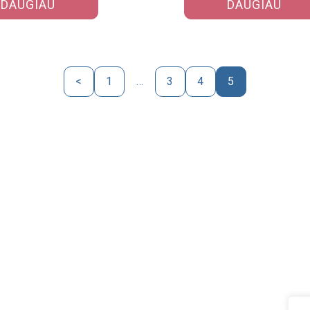
DAUGIAU
DAUGIAU
ai…
sąsajas…
<
1
…
3
4
5