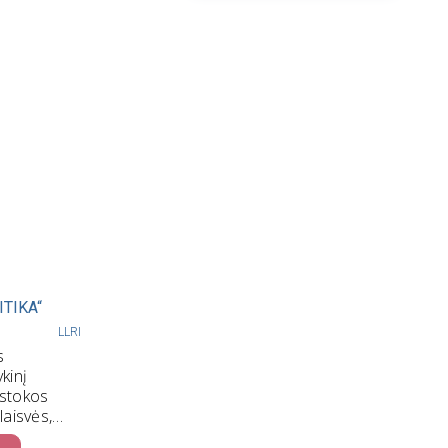
ITIKA“
LLRI
s
kinį
 stokos
laisvės,
kos