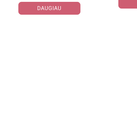
mokiniams vesti įdomiau,
Mokytoj
DAUGIAU
įtikinamiau ir…