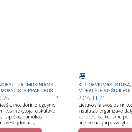
 MOKYTOJAI: MOKINIAMS
KOLIOKVIUMAS „STOKA,
 MOKYTIS IŠ PRAKTIKOS
MORALĖ IR VIEŠOJI POL
0-25
2016-11-21
LLRI
ilietiškumo, dorinio ugdymo
Lietuvos laisvosios rinko
mikos mokytojai diskutavo
institutas organizavo daly
i, kaip šias pamokas
koliokviumą, kuriame per
s vesti įdomiau,
prizmę naujai pažvelgta į 
au ir interaktyviau.
moralės ir laisvosios rin