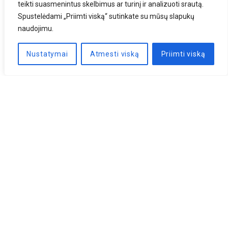
teikti suasmenintus skelbimus ar turinį ir analizuoti srautą.
Spustelėdami „Priimti viską“ sutinkate su mūsų slapukų
naudojimu.
Nustatymai
Atmesti viską
Priimti viską
Naujienlaiškis
PRENUMERUOTI