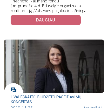
Friedricho Naumano fondu
š.m. gruodžio 4 d. Briuselyje organizuoja
konferenciją „Valstybės pagalba ir sąžininga
konkurencija“. Šiuo renginiu…
DAUGIAU
I. VALEŠKAITĖ. BIUDŽETO PAGEIDAVIMŲ
KONCERTAS
2019-11-25
Ieva Valeškaitė