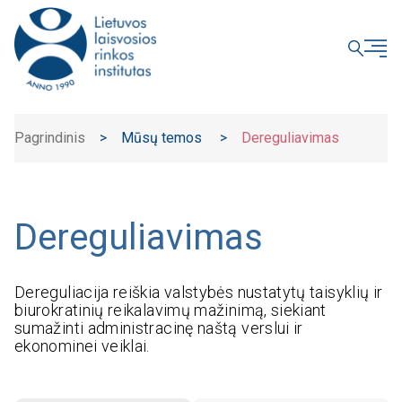
UŽDARYTI
Pagrindinis
>
Mūsų temos
>
Dereguliavimas
Dereguliavimas
Dereguliacija reiškia valstybės nustatytų taisyklių ir
biurokratinių reikalavimų mažinimą, siekiant
sumažinti administracinę naštą verslui ir
ekonominei veiklai.