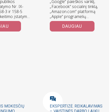
publikos
„Google“ paieškos variklį,
atymo Nr. IX-
„Facebook“ socialinį tinklą,
58-3 ir 158-5
„Amazon.com“ platformą
akeitimo įstatymo
„Apple“ programėlių
ūloma uždrausti
parduotuvę „App Store“
GIAU
DAUGIAU
zultatais susietą…
valdančios bendrovės bei
žinomos interneto bendrovės
rugsėjo…
IS MOKESČIŲ
EKSPERTIZĖ. REIKALAVIMAS
INGUMO
– VAISTINĖS DARBO LAIKU