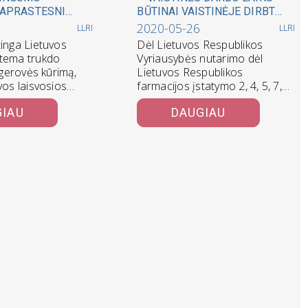
PAPRASTESNI
BŪTINAI VAISTINĖJE DIRBTI
PAKELTŲ
BENT VIENAM VAISTININKUI
2020-05-26
LLRI
LLRI
MAŽINS KONKURENCIJĄ
tinga Lietuvos
Dėl Lietuvos Respublikos
NČIŲJŲ GRETAS
VAISTŲ RINKOJE
stema trukdo
Vyriausybės nutarimo dėl
s gerovės kūrimą,
Lietuvos Respublikos
vos laisvosios
farmacijos įstatymo 2, 4, 5, 7,
utas. Lietuva
35, 39, 76 straipsnių pakeitimo
GIAU
DAUGIAU
ą…
ir…