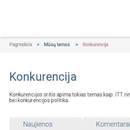
Pagrindinis
>
Mūsų temos
>
Konkurencija
Konkurencija
Konkurencijos sritis apima tokias temas kaip: ITT ri
bei konkurencijos politika.
Naujienos
Komentara