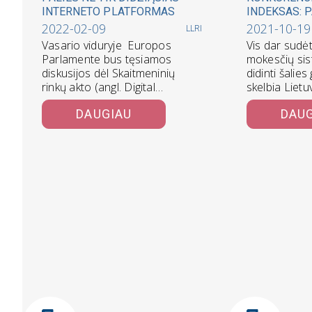
INTERNETO PLATFORMAS
INDEKSAS: 
MOKESČIAI 
2022-02-09
2021-10-19
LLRI
LIETUVĄ Į
Vasario viduryje Europos
Vis dar sudė
LYDERIAUJA
Parlamente bus tęsiamos
mokesčių si
diskusijos dėl Skaitmeninių
didinti šalie
rinkų akto (angl. Digital
skelbia Lietu
Markets Act, DMA), kuriuo
rinkos instit
DAUGIAU
DAU
siekiama apriboti didžiąsias…
užima 6 viet