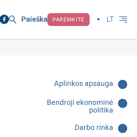
Paieška
LT
PAREMKITE
UŽDARYTI
Aplinkos apsauga
Bendroji ekonominė
politika
Darbo rinka