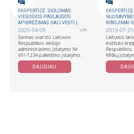
EKSPERTIZĖ. SIŪLOMAS
EKSPERTIZĖ
VIEŠOSIOS PASLAUGOS
NUOSAVYBĖ
APIBRĖŽIMAS GALI VESTI Į
RIBOJIMAI 
NEPAGRĮSTĄ PASLAUGŲ IR
PRIVILEGIJA
2020-04-09
2019-07-25
LLRI
ATSKIRŲ RINKŲ
SAVININKŲ
Seimas svarsto Lietuvos
Lietuvos lais
NACIONALIZAVIMĄ
Respublikos viešojo
instituto kre
administravimo įstatymo Nr.
Respublikos 
VIII-1234 pakeitimo įstatymo
Miškų įstatym
projektą Nr. XIIIP-4142[1],
4(1) straips
DAUGIAU
DAU
kuriuo keičiamas Viešojo
administravimo įstatymas
(nauja…