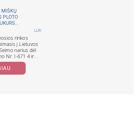
. MIŠKŲ
S PLOTO
SUKURS
S DALIAI
LLRI
vosios rinkos
ipimasis į Lietuvos
Seimo narius dėl
o Nr. I-671 4 ir
nių pakeitimo…
GIAU