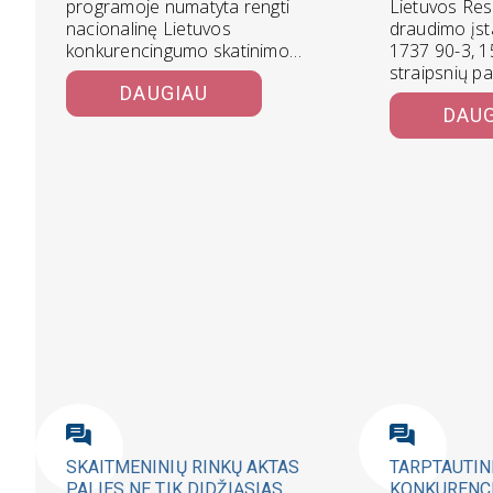
programoje numatyta rengti
Lietuvos Res
nacionalinę Lietuvos
draudimo įst
konkurencingumo skatinimo
1737 90-3, 1
strategiją, tačiau dalis
straipsnių p
DAUGIAU
programos nuostatų tikslui
projektu1 si
DAU
didinti konkurencingumą
mokėti su re
prieštarauja.
Konkurencingumas kyla…
SKAITMENINIŲ RINKŲ AKTAS
TARPTAUTIN
PALIES NE TIK DIDŽIĄSIAS
KONKURENC