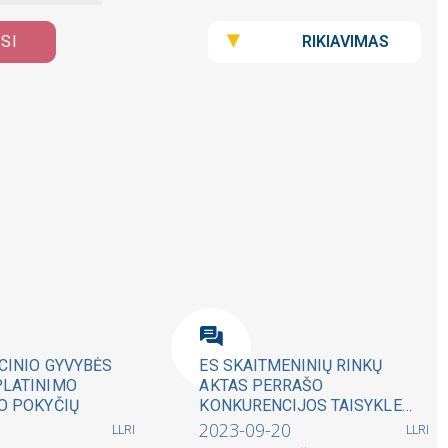
RIKIAVIMAS
ISI
ICINIO GYVYBĖS
ES SKAITMENINIŲ RINKŲ
PLATINIMO
AKTAS PERRAŠO
O POKYČIŲ
KONKURENCIJOS TAISYKLES
INTERNETE
2023-09-20
LLRI
LLRI