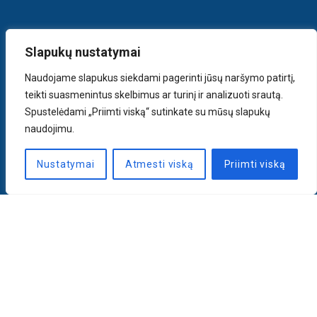
Slapukų nustatymai
Naudojame slapukus siekdami pagerinti jūsų naršymo patirtį,
teikti suasmenintus skelbimus ar turinį ir analizuoti srautą.
Spustelėdami „Priimti viską“ sutinkate su mūsų slapukų
naudojimu.
Nustatymai
Atmesti viską
Priimti viską
Naujienlaiškis