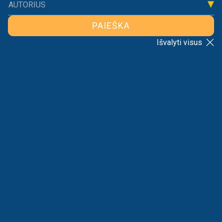
Naujienos
Komentarai
AUTORIUS
PAIEŠKA
Išvalyti visus
RIKIAVIMAS
VISI
NAUJAS SOCIALINIS KONTRAKTAS, ARBA TEISĖ
Į NEDARBĄ