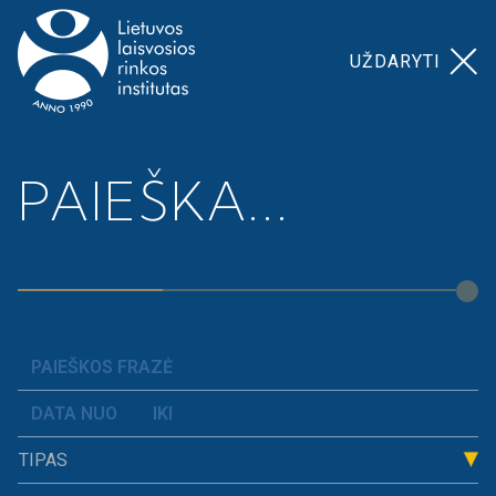
UŽDARYTI
Pagrindinis
>
Mūsų temos
>
Šešėlinė ekonomika
PAIEŠKA...
Šešėlinė ekonomika
Šešėlinės ekonomikos tema apima temas,
susijusias šešėline ekonomika akcizais
apmokestinamų prekių, darbo ir kitose rinkose.
TIPAS