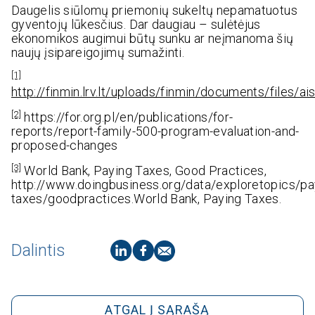
Daugelis siūlomų priemonių sukeltų nepamatuotus
gyventojų lūkesčius. Dar daugiau – sulėtėjus
ekonomikos augimui būtų sunku ar neįmanoma šių
naujų įsipareigojimų sumažinti.
[1]
http://finmin.lrv.lt/uploads/finmin/documents/files/ai
[2]
https://for.org.pl/en/publications/for-
reports/report-family-500-program-evaluation-and-
proposed-changes
[3]
World Bank, Paying Taxes, Good Practices,
http://www.doingbusiness.org/data/exploretopics/pa
taxes/goodpractices.World Bank, Paying Taxes.
Dalintis
ATGAL Į SĄRAŠĄ