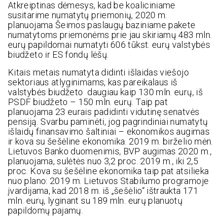
Atkreiptinas dėmesys, kad be koaliciniame
susitarime numatytų priemonių, 2020 m.
planuojama Šeimos paslaugų baziniame pakete
numatytoms priemonėms prie jau skiriamų 483 mln.
eurų papildomai numatyti 606 tūkst. eurų valstybės
biudžeto ir ES fondų lėšų.
Kitais metais numatyta didinti išlaidas viešojo
sektoriaus atlyginimams, kas pareikalaus iš
valstybės biudžeto daugiau kaip 130 mln. eurų, iš
PSDF biudžeto – 150 mln. eurų. Taip pat
planuojama 23 eurais padidinti vidutinę senatvės
pensiją. Svarbu paminėti, jog pagrindiniai numatytų
išlaidų finansavimo šaltiniai – ekonomikos augimas
ir kova su šešėline ekonomika. 2019 m. birželio mėn.
Lietuvos Banko duomenimis, BVP augimas 2020 m.,
planuojama, sulėtės nuo 3,2 proc. 2019 m., iki 2,5
proc. Kova su šešėline ekonomika taip pat atsilieka
nuo plano: 2019 m. Lietuvos Stabilumo programoje
įvardijama, kad 2018 m. iš „šešėlio“ ištraukta 171
mln. eurų, lyginant su 189 mln. eurų planuotų
papildomų pajamų.