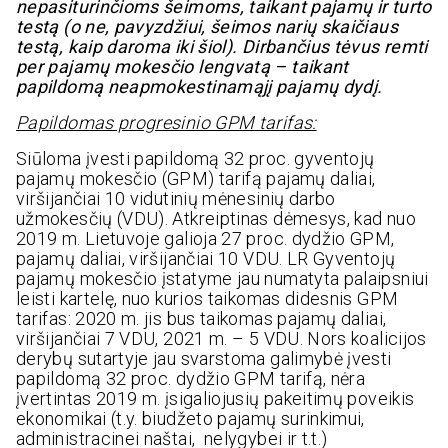
nepasiturinčioms šeimoms, taikant pajamų ir turto
testą (o ne, pavyzdžiui, šeimos narių skaičiaus
testą, kaip daroma iki šiol). Dirbančius tėvus remti
per pajamų mokesčio lengvatą – taikant
papildomą neapmokestinamąjį pajamų dydį.
Papildomas progresinio GPM tarifas:
Siūloma įvesti papildomą 32 proc. gyventojų
pajamų mokesčio (GPM) tarifą pajamų daliai,
viršijančiai 10 vidutinių mėnesinių darbo
užmokesčių (VDU). Atkreiptinas dėmesys, kad nuo
2019 m. Lietuvoje galioja 27 proc. dydžio GPM,
pajamų daliai, viršijančiai 10 VDU. LR Gyventojų
pajamų mokesčio įstatyme jau numatyta palaipsniui
leisti kartelę, nuo kurios taikomas didesnis GPM
tarifas: 2020 m. jis bus taikomas pajamų daliai,
viršijančiai 7 VDU, 2021 m. – 5 VDU. Nors koalicijos
derybų sutartyje jau svarstoma galimybė įvesti
papildomą 32 proc. dydžio GPM tarifą, nėra
įvertintas 2019 m. įsigaliojusių pakeitimų poveikis
ekonomikai (t.y. biudžeto pajamų surinkimui,
administracinei naštai, nelygybei ir t.t.)