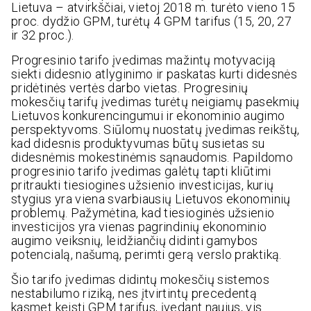
Lietuva – atvirkščiai, vietoj 2018 m. turėto vieno 15
proc. dydžio GPM, turėtų 4 GPM tarifus (15, 20, 27
ir 32 proc.).
Progresinio tarifo įvedimas mažintų motyvaciją
siekti didesnio atlyginimo ir paskatas kurti didesnės
pridėtinės vertės darbo vietas. Progresinių
mokesčių tarifų įvedimas turėtų neigiamų pasekmių
Lietuvos konkurencingumui ir ekonominio augimo
perspektyvoms. Siūlomų nuostatų įvedimas reikštų,
kad didesnis produktyvumas būtų susietas su
didesnėmis mokestinėmis sąnaudomis. Papildomo
progresinio tarifo įvedimas galėtų tapti kliūtimi
pritraukti tiesiogines užsienio investicijas, kurių
stygius yra viena svarbiausių Lietuvos ekonominių
problemų. Pažymėtina, kad tiesioginės užsienio
investicijos yra vienas pagrindinių ekonominio
augimo veiksnių, leidžiančių didinti gamybos
potencialą, našumą, perimti gerą verslo praktiką.
Šio tarifo įvedimas didintų mokesčių sistemos
nestabilumo riziką, nes įtvirtintų precedentą
kasmet keisti GPM tarifus, įvedant naujus, vis