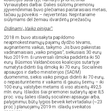
Vyriausybės darbai. Dalies siūlomų priemonių
įgyvendinimas buvo plečiamas pastaraisiais metais,
tačiau jų poveikis – neįvertintas. Nepritariame
siūlymams dėl žemiau išvardintų priežasčių.
Didinami „Vaiko pinigai“:
2018 m. buvo atsisakyta papildomo
neapmokestinamųjų pajamų dydžio tėvams,
auginantiems vaikus, taikymo. Jis buvo pakeistas
vadinamaisiais „vaiko pinigais“, siekusiais 30 eurų.
Nuo 2019 m. ši universali išmoka padidinta iki 50
eurų. Būsimos Valdančiosios koalicijos sutartyje
numatyta didinti šią išmoką iki 70 eurų. Socialinės
apsaugos ir darbo ministerijos (SADM)
duomenimis, siekis vaiko pinigus didinti iki 70 eurų,
o nepasiturintiems ir vaikams iš gausių šeimų – iki
100 eurų, valstybei metams iš viso atsieitų 492,5
mln. eurų. Išlaidos šiai priemonei sudarytų apie 8,5
proc. visų šalies išlaidų socialinei apsaugai arba,
palyginimui, būtų lygios beveik ketvirtadaliui (~23
proc.) planuojamų 2019 m. išlaidų sveikatos