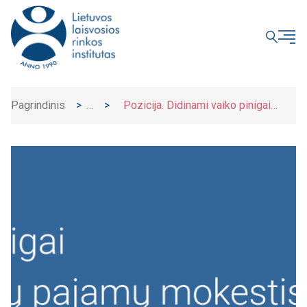
UŽDARYTI
Pagrindinis
>
>
Pozicija. Didinami vaiko pinigai
Naujienos
sukuria pajamų spąstus; papildomas GPM
tarifas mažina investicinį patrauklumą