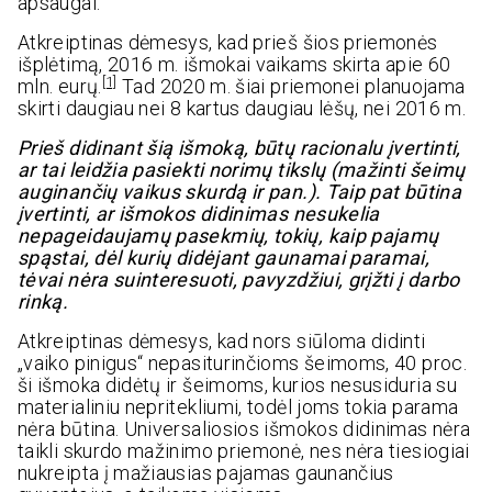
apsaugai.
Atkreiptinas dėmesys, kad prieš šios priemonės
išplėtimą, 2016 m. išmokai vaikams skirta apie 60
[1]
mln. eurų.
Tad 2020 m. šiai priemonei planuojama
skirti daugiau nei 8 kartus daugiau lėšų, nei 2016 m.
Prieš didinant šią išmoką, būtų racionalu įvertinti,
ar tai leidžia pasiekti norimų tikslų (mažinti šeimų
auginančių vaikus skurdą ir pan.). Taip pat būtina
įvertinti, ar išmokos didinimas nesukelia
nepageidaujamų pasekmių, tokių, kaip pajamų
spąstai, dėl kurių didėjant gaunamai paramai,
tėvai nėra suinteresuoti, pavyzdžiui, grįžti į darbo
rinką.
Atkreiptinas dėmesys, kad nors siūloma didinti
„vaiko pinigus“ nepasiturinčioms šeimoms, 40 proc.
ši išmoka didėtų ir šeimoms, kurios nesusiduria su
materialiniu nepritekliumi, todėl joms tokia parama
nėra būtina. Universaliosios išmokos didinimas nėra
taikli skurdo mažinimo priemonė, nes nėra tiesiogiai
nukreipta į mažiausias pajamas gaunančius