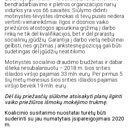
bendradarbiavimo ir plėtros organizacijos narių
vidurkis yra vos 66 savaitės. Siūlymo didinti
motinystės-tėvystės išmokas iš tėvų pusės nedera
vertinti vienareikšmiai. Ilgos ir dosnios vaiko
priežiūros atostogos apsunkina grįžimą į darbo
rinką ne tik dėl kvalifikacijos, bet ir dėl prarastų
socialinių įgūdžių. Garantija į darbo vietą nebūtinai
gelbsti, nes grįžimas į ankstesnę poziciją gali būti
sudėtingas dėl įgūdžių neatitikimo.
Motinystės socialinio draudimo biudžetas ir dabar
išlieka nesubalansuotu – 2018 m. šios srities
išlaidos viršijo pajamas 33 mln. eurų. Per pirmus 5
šių metų mėnesius šios srities išlaidos pajamas
viršijo beveik 19 mln. eurų.
Dėl šių priežasčių siūlome atsisakyti planų ilginti
vaiko priežiūros išmokų mokėjimo trukmę.
Koalicinio susitarimo nuostatai turėtų būti
suderinti su jau numatytais įsipareigojimais 2020
m.