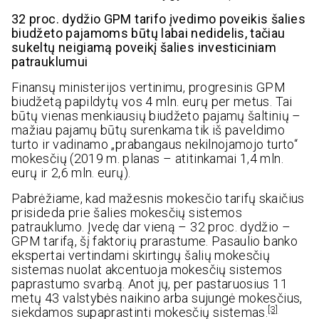
32 proc. dydžio GPM tarifo įvedimo poveikis šalies
biudžeto pajamoms būtų labai nedidelis, tačiau
sukeltų neigiamą poveikį šalies investiciniam
patrauklumui
Finansų ministerijos vertinimu, progresinis GPM
biudžetą papildytų vos 4 mln. eurų per metus. Tai
būtų vienas menkiausių biudžeto pajamų šaltinių –
mažiau pajamų būtų surenkama tik iš paveldimo
turto ir vadinamo „prabangaus nekilnojamojo turto“
mokesčių (2019 m. planas – atitinkamai 1,4 mln.
eurų ir 2,6 mln. eurų).
Pabrėžiame, kad mažesnis mokesčio tarifų skaičius
prisideda prie šalies mokesčių sistemos
patrauklumo. Įvedę dar vieną – 32 proc. dydžio –
GPM tarifą, šį faktorių prarastume. Pasaulio banko
ekspertai vertindami skirtingų šalių mokesčių
sistemas nuolat akcentuoja mokesčių sistemos
paprastumo svarbą. Anot jų, per pastaruosius 11
metų 43 valstybės naikino arba sujungė mokesčius,
[3]
siekdamos supaprastinti mokesčių sistemas.