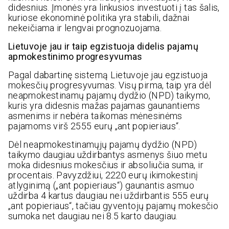
didesnius. Įmonės yra linkusios investuoti į tas šalis,
kuriose ekonominė politika yra stabili, dažnai
nekeičiama ir lengvai prognozuojama.
Lietuvoje jau ir taip egzistuoja didelis pajamų
apmokestinimo progresyvumas
Pagal dabartinę sistemą Lietuvoje jau egzistuoja
mokesčių progresyvumas. Visų pirma, taip yra dėl
neapmokestinamų pajamų dydžio (NPD) taikymo,
kuris yra didesnis mažas pajamas gaunantiems
asmenims ir nebėra taikomas mėnesinėms
pajamoms virš 2555 eurų „ant popieriaus“.
Dėl neapmokestinamųjų pajamų dydžio (NPD)
taikymo daugiau uždirbantys asmenys šiuo metu
moka didesnius mokesčius ir absoliučia suma, ir
procentais. Pavyzdžiui, 2220 eurų ikimokestinį
atlyginimą („ant popieriaus“) gaunantis asmuo
uždirba 4 kartus daugiau nei uždirbantis 555 eurų
„ant popieriaus“, tačiau gyventojų pajamų mokesčio
sumoka net daugiau nei 8.5 karto daugiau.