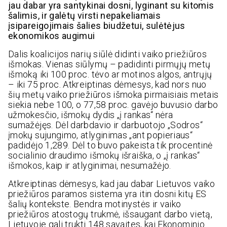
jau dabar yra santykinai dosni, lyginant su kitomis
šalimis, ir galėtų virsti nepakeliamais
įsipareigojimais šalies biudžetui, sulėtėjus
ekonomikos augimui
Dalis koalicijos narių siūlė didinti vaiko priežiūros
išmokas. Vienas siūlymų – padidinti pirmųjų metų
išmoką iki 100 proc. tėvo ar motinos algos, antrųjų
– iki 75 proc. Atkreiptinas dėmesys, kad nors nuo
šių metų vaiko priežiūros išmoka pirmaisiais metais
siekia nebe 100, o 77,58 proc. gavėjo buvusio darbo
užmokesčio, išmokų dydis „į rankas“ nėra
sumažėjęs. Dėl darbdavio ir darbuotojo „Sodros“
įmokų sujungimo, atlyginimas „ant popieriaus“
padidėjo 1,289. Dėl to buvo pakeista tik procentinė
socialinio draudimo išmokų išraiška, o „į rankas“
išmokos, kaip ir atlyginimai, nesumažėjo.
Atkreiptinas dėmesys, kad jau dabar Lietuvos vaiko
priežiūros paramos sistema yra itin dosni kitų ES
šalių kontekste. Bendra motinystės ir vaiko
priežiūros atostogų trukmė, išsaugant darbo vietą,
Lietuvoje gali trukti 148 savaites, kai Ekonominio