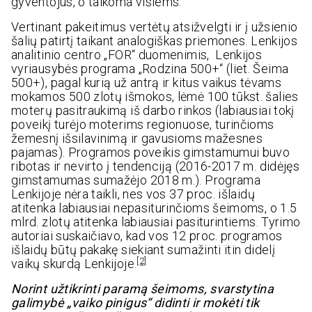
gyventojus, o taikoma visiems.
Vertinant pakeitimus vertėtų atsižvelgti ir į užsienio
šalių patirtį taikant analogiškas priemones. Lenkijos
analitinio centro „FOR“ duomenimis, Lenkijos
vyriausybės programa „Rodzina 500+“ (liet. Šeima
500+), pagal kurią už antrą ir kitus vaikus tėvams
mokamos 500 zlotų išmokos, lėmė 100 tūkst. šalies
moterų pasitraukimą iš darbo rinkos (labiausiai tokį
poveikį turėjo moterims regionuose, turinčioms
žemesnį išsilavinimą ir gavusioms mažesnes
pajamas). Programos poveikis gimstamumui buvo
ribotas ir nevirto į tendenciją (2016-2017 m. didėjęs
gimstamumas sumažėjo 2018 m.). Programa
Lenkijoje nėra taikli, nes vos 37 proc. išlaidų
atitenka labiausiai nepasiturinčioms šeimoms, o 1.5
mlrd. zlotų atitenka labiausiai pasiturintiems. Tyrimo
autoriai suskaičiavo, kad vos 12 proc. programos
išlaidų būtų pakakę siekiant sumažinti itin didelį
[2]
vaikų skurdą Lenkijoje.
Norint užtikrinti paramą šeimoms, svarstytina
galimybė „vaiko pinigus“ didinti ir mokėti tik