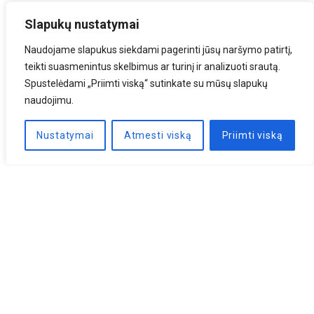
Slapukų nustatymai
Naudojame slapukus siekdami pagerinti jūsų naršymo patirtį,
teikti suasmenintus skelbimus ar turinį ir analizuoti srautą.
Spustelėdami „Priimti viską“ sutinkate su mūsų slapukų
naudojimu.
Nustatymai
Atmesti viską
Priimti viską
Naujienlaiškis