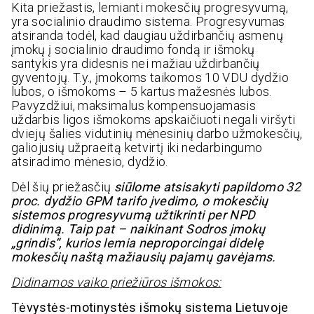
Kita priežastis, lemianti mokesčių progresyvumą,
yra socialinio draudimo sistema. Progresyvumas
atsiranda todėl, kad daugiau uždirbančių asmenų
įmokų į socialinio draudimo fondą ir išmokų
santykis yra didesnis nei mažiau uždirbančių
gyventojų. T.y., įmokoms taikomos 10 VDU dydžio
lubos, o išmokoms – 5 kartus mažesnės lubos.
Pavyzdžiui, maksimalus kompensuojamasis
uždarbis ligos išmokoms apskaičiuoti negali viršyti
dviejų šalies vidutinių mėnesinių darbo užmokesčių,
galiojusių užpraeitą ketvirtį iki nedarbingumo
atsiradimo mėnesio, dydžio.
Dėl šių priežasčių
siūlome atsisakyti papildomo 32
proc. dydžio GPM tarifo įvedimo, o mokesčių
sistemos progresyvumą užtikrinti per NPD
didinimą. Taip pat – naikinant Sodros įmokų
„grindis“, kurios lemia neproporcingai didelę
mokesčių naštą mažiausių pajamų gavėjams.
Didinamos vaiko priežiūros išmokos:
Tėvystės-motinystės išmokų sistema Lietuvoje