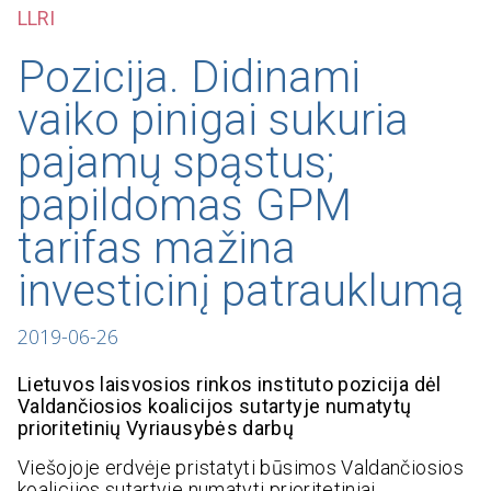
LLRI
Pozicija. Didinami
vaiko pinigai sukuria
pajamų spąstus;
papildomas GPM
tarifas mažina
investicinį patrauklumą
2019-06-26
Lietuvos laisvosios rinkos instituto pozicija dėl
Valdančiosios koalicijos sutartyje numatytų
prioritetinių Vyriausybės darbų
Viešojoje erdvėje pristatyti būsimos Valdančiosios
koalicijos sutartyje numatyti prioritetiniai