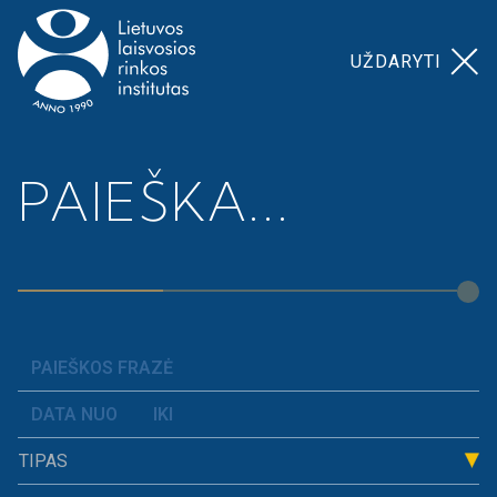
UŽDARYTI
Pagrindinis
>
>
Ekonomika šiandien.
PAIEŠKA...
Naujienos
Progresiniai mokesčiai: už ir prieš
TIPAS