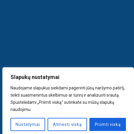
Slapukų nustatymai
Naudojame slapukus siekdami pagerinti jūsų naršymo patirtį,
teikti suasmenintus skelbimus ar turinį ir analizuoti srautą.
Spustelėdami „Priimti viską“ sutinkate su mūsų slapukų
naudojimu.
Nustatymai
Atmesti viską
Priimti viską