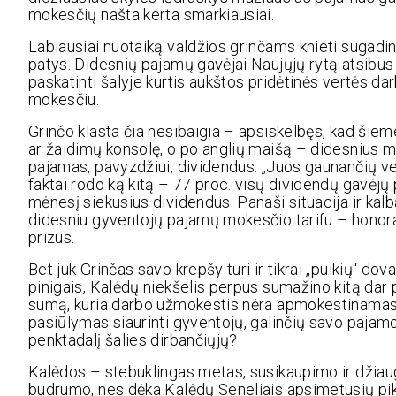
mokesčių našta kerta smarkiausiai.
Labiausiai nuotaiką valdžios grinčams knieti sugad
patys. Didesnių pajamų gavėjai Naujųjų rytą atsibus 
paskatinti šalyje kurtis aukštos pridėtinės vertės d
mokesčiu.
Grinčo klasta čia nesibaigia – apsiskelbęs, kad šiem
ar žaidimų konsolę, o po anglių maišą – didesnius 
pajamas, pavyzdžiui, dividendus. „Juos gaunančių ver
faktai rodo ką kitą – 77 proc. visų dividendų gavėjų
mėnesį siekusius dividendus. Panaši situacija ir ka
didesniu gyventojų pajamų mokesčio tarifu – honora
prizus.
Bet juk Grinčas savo krepšy turi ir tikrai „puikių“ do
pinigais, Kalėdų niekšelis perpus sumažino kitą d
sumą, kuria darbo užmokestis nėra apmokestinamas
pasiūlymas siaurinti gyventojų, galinčių savo pajamo
penktadalį šalies dirbančiųjų?
Kalėdos – stebuklingas metas, susikaupimo ir džiau
budrumo, nes dėka Kalėdų Seneliais apsimetusių pikta