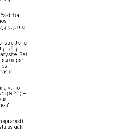
užsidirba
ios
tojų pajamų
onstruktorių
tų rūšių
manysite. Bet
2 eurus per
amos
nas ir
vaną vaiko
ydį (NPD) –
vus
noti“
neprarasti
talas gali