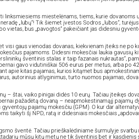
inti linksmiesiems miestelėnams, tiems, kurie dovanoms 
neradę „lubų“! Tik šiemet įvestos Sodros „lubos“, turėjus
arbo vietas, bus „pavogtos“ pakeičiant jas didesniu gyven
et visi gaus vienodas dovanas, kiekvienam įteiks ne po k
mokesčius pajamoms. Didesni mokesčiai laukia gavusių ki
slininkų šventinis stalas ir taip fazanais nukrautas“, pa
 pernai gavo vidutiniškai 506 eurus per metus, arba po 4
lbant apie kitas pajamas, kurios kitąmet bus apmokestin
rus, autorinius atlyginimus, turto nuomos pajamas, dova
vanų – štai, vaiko pinigai didės 10 eurų. Tačiau įteikęs do
ar pernai pažadėtą dovaną – neapmokestinamąjį pajamų d
 gyventojų pajamų mokesčiu (GPM). O kur dar alternaty
ms taikyti šį NPD, ratą ir didesniais mokesčiais „apdova
gsmo šventė. Tačiau prieškalėdiniame šurmulyje svarbu 
darių mūsų kitų metų ne tik šventinis bet ir kasdienis s