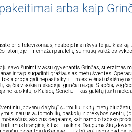
 pakeitimai arba kaip Grin
site prie televizoriaus, neabejotinai išvysite jau klasiką 
nčo istorijoje – nemažai paralelių su mūsų valdžios vyk
uoju savo šunimi Maksu gyvenantis Grinčas, suerzintas 
nas ir taip sugadinti gražiausias metų šventes. Operaci
ita tokia proga gali nepasitaikyti – miestelėnai užsiėmę n
, ką čia visokie niekadėjai grinčai rezga. Slapčia, vogči
gęs ne kuo kitu, o Kalėdų Seneliu – kas galėtų įtarti niek
šventiniu „dovanų dalybų“ šurmuliu ir kitų metų biudžetu,
lymus: naujus automobilių, paskolų ir prekybos centrų (o 
o mokesčius, akcizus degalams, kaitinamojo tabako prod
liudijimus brangins, kitus – naikins. Dauguma šių „dovan
unančių gyventojų kišenėse – juk būtent jiems padidėjus