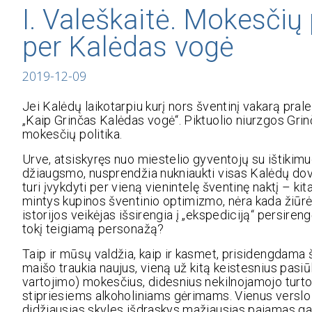
I. Valeškaitė. Mokesčių
per Kalėdas vogė
2019-12-09
Jei Kalėdų laikotarpiu kurį nors šventinį vakarą pralei
„Kaip Grinčas Kalėdas vogė“. Piktuolio niurzgos Gri
mokesčių politika.
Urve, atsiskyręs nuo miestelio gyventojų su ištikim
džiaugsmo, nusprendžia nukniaukti visas Kalėdų dova
turi įvykdyti per vieną vienintelę šventinę naktį – k
mintys kupinos šventinio optimizmo, nėra kada žiūrėti
istorijos veikėjas išsirengia į „ekspediciją“ persiren
tokį teigiamą personažą?
Taip ir mūsų valdžia, kaip ir kasmet, prisidengdama 
maišo traukia naujus, vieną už kitą keistesnius pasiū
vartojimo) mokesčius, didesnius nekilnojamojo turt
stipriesiems alkoholiniams gėrimams. Vienus verslo 
didžiausias skyles išdraskys mažiausias pajamas ga