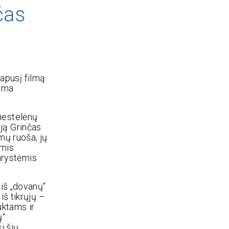
čas
tapusį filmą
doma
miestelėnų
ją Grinčas
amų ruoša, jų
omis
darystėmis
 iš „dovanų“
iš tikrųjų –
uktams ir
ų“
i šių