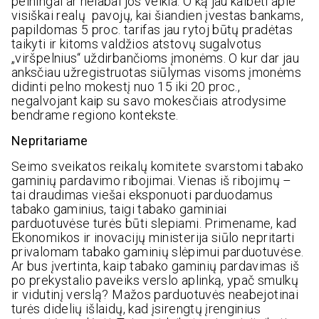
pelningai ar nelabai jos veikia. O ką jau kalbėti apie
visiškai realų pavojų, kai šiandien įvestas bankams,
papildomas 5 proc. tarifas jau rytoj būtų pradėtas
taikyti ir kitoms valdžios atstovų sugalvotus
„viršpelnius“ uždirbančioms įmonėms. O kur dar jau
anksčiau užregistruotas siūlymas visoms įmonėms
didinti pelno mokestį nuo 15 iki 20 proc.,
negalvojant kaip su savo mokesčiais atrodysime
bendrame regiono kontekste.
Nepritariame
Seimo sveikatos reikalų komitete svarstomi tabako
gaminių pardavimo ribojimai. Vienas iš ribojimų –
tai draudimas viešai eksponuoti parduodamus
tabako gaminius, taigi tabako gaminiai
parduotuvėse turės būti slepiami. Primename, kad
Ekonomikos ir inovacijų ministerija siūlo nepritarti
privalomam tabako gaminių slėpimui parduotuvėse.
Ar bus įvertinta, kaip tabako gaminių pardavimas iš
po prekystalio paveiks verslo aplinką, ypač smulkų
ir vidutinį verslą? Mažos parduotuvės neabejotinai
turės didelių išlaidų, kad įsirengtų įrenginius