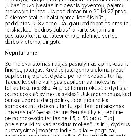
„lubas“ buvo įvestas ir didesnis gyventojų pajamų
mokesčio tarifas. Jis padidintas nuo 20 iki 27 proc.
O šiemet štai jau balsuojama, kad šis būtų
padidintas iki 32 proc. Daugiau uždirbantiesiems tai
reiškia, kad Sodros „lubos“, o kartu su jomis ir
paskatos kurtis aukštesnėms pridėtinės vertės
darbo vietoms, dingsta.
Nepritariame
Seime svarstomas naujas pasiūlymas apmokestinti
finansų įstaigas. Kredito įstaigoms siūloma įvesti
papildomą 5 proc. dydžio pelno mokesčio tarifą.
Tačiau kodėl reikalingas papildomas mokestis – ir
toliau lieka neaišku. Ar problema mokesčio dydis ar
pelno apskaičiavimo taisyklės? Juk argumentas, kad
bankai uždirba daug pelno, todėl juos reikia
apmokestinti didesniu tarifu, gali būti pritaikomas
universaliai? Geras derlius žemės ūkyje , tebūnie
pelno mokesčio tarifas ne 15, o 50 proc. Tuoj
prieisime iki to, kad atskirus mokesčius ir jų dydžius
nustatysime įmonėms individualiai – pagal tai,