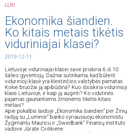
LLRI
Ekonomika šiandien.
Ko kitais metais tikėtis
viduriniajai klasei?
2019-12-11
Lietuvoje viduriniajai klasei save priskiria 6 iš 10
šalies gyventojų. Dažnai sutinkama, kad būtent
vidurinioji klasė yra klestinčios valstybės pamatas.
Kokie bruožai ją apibūdina? Kuo išsiskiria vidurinioji
klasė Lietuvoje, ir kaip ją auginti? Ko vidutines
pajamas gaunantiems žmonėms tikėtis kitais
metais?
Apie pokalbis laidoje „Ekonomika šiandien“ per Žinių
radiją su „Luminor“ banko vyriausiuoju ekonomistu
Žygimantu Mauricu ir „Swedbank“ Finansų instituto
vadove Jūrate Cvilikiene.