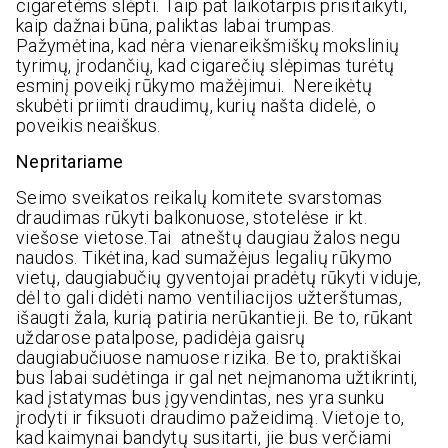
cigaretėms slėpti. Taip pat laikotarpis prisitaikyti,
kaip dažnai būna, paliktas labai trumpas.
Pažymėtina, kad nėra vienareikšmiškų mokslinių
tyrimų, įrodančių, kad cigarečių slėpimas turėtų
esminį poveikį rūkymo mažėjimui. Nereikėtų
skubėti priimti draudimų, kurių našta didelė, o
poveikis neaiškus.
Nepritariame
Seimo sveikatos reikalų komitete svarstomas
draudimas rūkyti balkonuose, stotelėse ir kt.
viešose vietose.Tai atneštų daugiau žalos negu
naudos. Tikėtina, kad sumažėjus legalių rūkymo
vietų, daugiabučių gyventojai pradėtų rūkyti viduje,
dėl to gali didėti namo ventiliacijos užterštumas,
išaugti žala, kurią patiria nerūkantieji. Be to, rūkant
uždarose patalpose, padidėja gaisrų
daugiabučiuose namuose rizika. Be to, praktiškai
bus labai sudėtinga ir gal net neįmanoma užtikrinti,
kad įstatymas bus įgyvendintas, nes yra sunku
įrodyti ir fiksuoti draudimo pažeidimą. Vietoje to,
kad kaimynai bandytų susitarti, jie bus verčiami