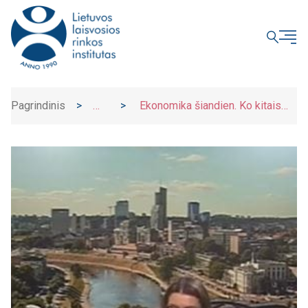
UŽDARYTI
Pagrindinis
>
>
Ekonomika šiandien. Ko kitais
Naujienos
metais tikėtis viduriniajai klasei?