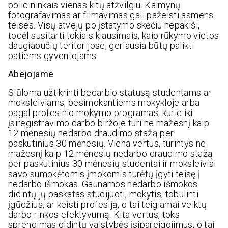
policininkais vienas kitų atžvilgiu. Kaimynų
fotografavimas ar filmavimas gali pažeisti asmens
teises. Visų atvejų po įstatymo skėčiu nepakiši,
todėl susitarti tokiais klausimais, kaip rūkymo vietos
daugiabučių teritorijose, geriausia būtų palikti
patiems gyventojams.
Abejojame
Siūloma užtikrinti bedarbio statusą studentams ar
moksleiviams, besimokantiems mokykloje arba
pagal profesinio mokymo programas, kurie iki
įsiregistravimo darbo biržoje turi ne mažesnį kaip
12 mėnesių nedarbo draudimo stažą per
paskutinius 30 mėnesių. Viena vertus, turintys ne
mažesnį kaip 12 mėnesių nedarbo draudimo stažą
per paskutinius 30 mėnesių studentai ir moksleiviai
savo sumokėtomis įmokomis turėtų įgyti teisę į
nedarbo išmokas. Gaunamos nedarbo išmokos
didintų jų paskatas studijuoti, mokytis, tobulinti
įgūdžius, ar keisti profesiją, o tai teigiamai veiktų
darbo rinkos efektyvumą. Kita vertus, toks
sprendimas didintų valstybės įsipareigojimus, o tai