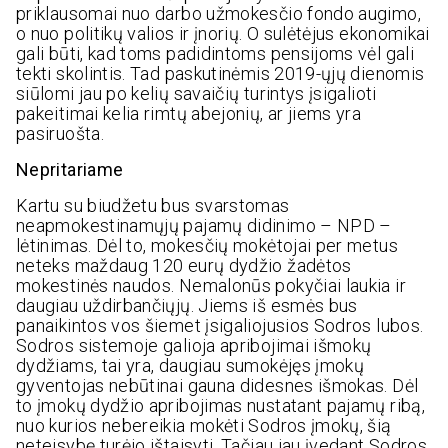
priklausomai nuo darbo užmokesčio fondo augimo,
o nuo politikų valios ir įnorių. O sulėtėjus ekonomikai
gali būti, kad toms padidintoms pensijoms vėl gali
tekti skolintis. Tad paskutinėmis 2019-ųjų dienomis
siūlomi jau po kelių savaičių turintys įsigalioti
pakeitimai kelia rimtų abejonių, ar jiems yra
pasiruošta.
Nepritariame
Kartu su biudžetu bus svarstomas
neapmokestinamųjų pajamų didinimo – NPD –
lėtinimas. Dėl to, mokesčių mokėtojai per metus
neteks maždaug 120 eurų dydžio žadėtos
mokestinės naudos. Nemalonūs pokyčiai laukia ir
daugiau uždirbančiųjų. Jiems iš esmės bus
panaikintos vos šiemet įsigaliojusios Sodros lubos.
Sodros sistemoje galioja apribojimai išmokų
dydžiams, tai yra, daugiau sumokėjęs įmokų
gyventojas nebūtinai gauna didesnes išmokas. Dėl
to įmokų dydžio apribojimas nustatant pajamų ribą,
nuo kurios nebereikia mokėti Sodros įmokų, šią
neteisybę turėjo ištaisyti. Tačiau jau įvedant Sodros