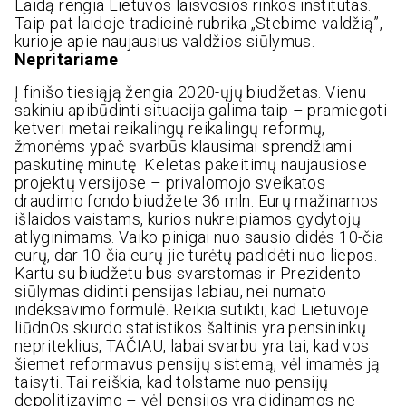
Laidą rengia Lietuvos laisvosios rinkos institutas.
Taip pat laidoje tradicinė rubrika „Stebime valdžią”,
kurioje apie naujausius valdžios siūlymus.
Nepritariame
Į finišo tiesiąją žengia 2020-ųjų biudžetas. Vienu
sakiniu apibūdinti situacija galima taip – pramiegoti
ketveri metai reikalingų reikalingų reformų,
žmonėms ypač svarbūs klausimai sprendžiami
paskutinę minutę Keletas pakeitimų naujausiose
projektų versijose – privalomojo sveikatos
draudimo fondo biudžete 36 mln. Eurų mažinamos
išlaidos vaistams, kurios nukreipiamos gydytojų
atlyginimams. Vaiko pinigai nuo sausio didės 10-čia
eurų, dar 10-čia eurų jie turėtų padidėti nuo liepos.
Kartu su biudžetu bus svarstomas ir Prezidento
siūlymas didinti pensijas labiau, nei numato
indeksavimo formulė. Reikia sutikti, kad Lietuvoje
liūdnOs skurdo statistikos šaltinis yra pensininkų
nepriteklius, TAČIAU, labai svarbu yra tai, kad vos
šiemet reformavus pensijų sistemą, vėl imamės ją
taisyti. Tai reiškia, kad tolstame nuo pensijų
depolitizavimo – vėl pensijos yra didinamos ne