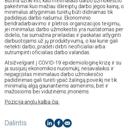
Būtina užtikrinti, kad minimalaus darbo užmokesčio
pakeitimai kuo mažiau iškreiptų darbo jėgos kainą, o
minimalus atlyginimas turėtų būti didinamas tik
padidėjus darbo našumui. Ekonominio
bendradarbiavimo ir plėtros organizacijos teigimu,
jei minimalus darbo užmokestis yra nustatomas per
didelis, tai sumažina prielaidas ir paskatas atlyginti
darbuotojams už jų produktyvumą, o kai kurie gali
netekti darbo, pradėti dirbti neoficialiai arba
sutrumpinti oficialias darbo valandas.
Atsižvelgiant į COVID-19 epidemiologinę krizę ir su
ja susijusį ekonomikos nuosmukį, nesavalaikis ir
nepagrįstas minimalaus darbo užmokesčio
padidinimas gali turėti ypač žalingą poveikį ne tik
minimalią algą gaunantiems asmenims, bet ir
mažosioms bei vidutinėms įmonėms.
Pozicija anglų kalba čia.
Dalintis