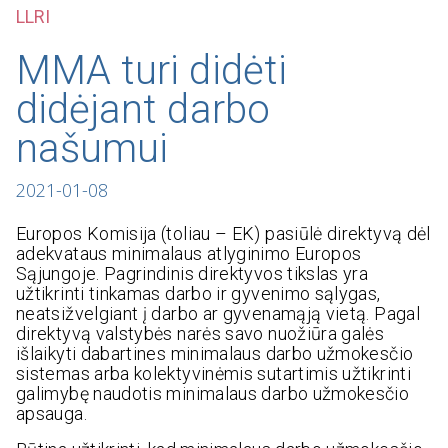
LLRI
MMA turi didėti
didėjant darbo
našumui
2021-01-08
Europos Komisija (toliau – EK) pasiūlė direktyvą dėl
adekvataus minimalaus atlyginimo Europos
Sąjungoje. Pagrindinis direktyvos tikslas yra
užtikrinti tinkamas darbo ir gyvenimo sąlygas,
neatsižvelgiant į darbo ar gyvenamąją vietą. Pagal
direktyvą valstybės narės savo nuožiūra galės
išlaikyti dabartines minimalaus darbo užmokesčio
sistemas arba kolektyvinėmis sutartimis užtikrinti
galimybę naudotis minimalaus darbo užmokesčio
apsauga.