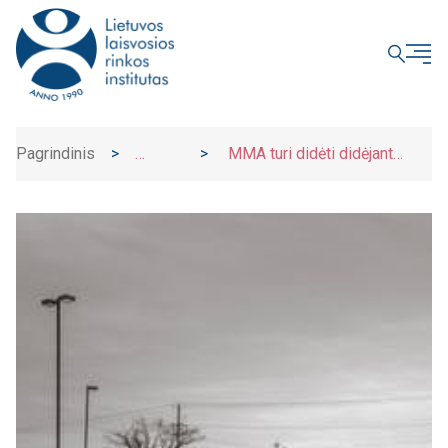
UŽDARYTI
Pagrindinis
>
>
MMA turi didėti didėjant
Naujienos
darbo našumui