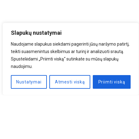
Slapukų nustatymai
Naudojame slapukus siekdami pagerinti jūsų naršymo patirtį,
teikti suasmenintus skelbimus ar turinį ir analizuoti srautą.
Spustelėdami „Priimti viską“ sutinkate su mūsų slapukų
naudojimu.
Nustatymai
Atmesti viską
Priimti viską