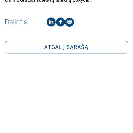
kiti mokesčiai suteiktų išteklių pokyčiui.“
Dalintis
ATGAL Į SĄRAŠĄ