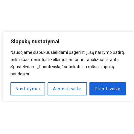
Slapukų nustatymai
Naudojame slapukus siekdami pagerinti jūsų naršymo patirtį,
teikti suasmenintus skelbimus ar turinį ir analizuoti srautą.
Spustelėdami „Priimti viską“ sutinkate su mūsų slapukų
naudojimu.
Nustatymai
Atmesti viską
Priimti viską