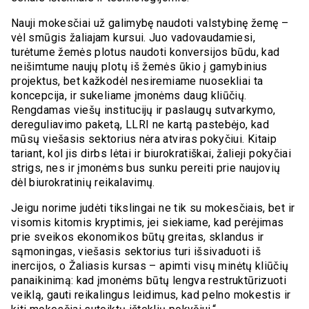
Nauji mokesčiai už galimybę naudoti valstybinę žemę –
vėl smūgis žaliajam kursui. Juo vadovaudamiesi,
turėtume žemės plotus naudoti konversijos būdu, kad
neišimtume naujų plotų iš žemės ūkio į gamybinius
projektus, bet kažkodėl nesiremiame nuosekliai ta
koncepcija, ir sukeliame įmonėms daug kliūčių.
Rengdamas viešų institucijų ir paslaugų sutvarkymo,
dereguliavimo paketą, LLRI ne kartą pastebėjo, kad
mūsų viešasis sektorius nėra atviras pokyčiui. Kitaip
tariant, kol jis dirbs lėtai ir biurokratiškai, žalieji pokyčiai
strigs, nes ir įmonėms bus sunku pereiti prie naujovių
dėl biurokratinių reikalavimų.
Jeigu norime judėti tikslingai ne tik su mokesčiais, bet ir
visomis kitomis kryptimis, jei siekiame, kad perėjimas
prie sveikos ekonomikos būtų greitas, sklandus ir
sąmoningas, viešasis sektorius turi išsivaduoti iš
inercijos, o Žaliasis kursas – apimti visų minėtų kliūčių
panaikinimą: kad įmonėms būtų lengva restruktūrizuoti
veiklą, gauti reikalingus leidimus, kad pelno mokestis ir