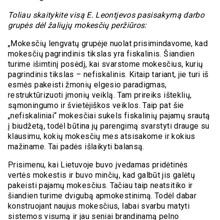
Toliau skaitykite visą E. Leontjevos pasisakymą darbo
grupės dėl žaliųjų mokesčių peržiūros:
„Mokesčių lengvatų grupėje nuolat prisimindavome, kad
mokesčių pagrindinis tikslas yra fiskalinis. Šiandien
turime išimtinį posėdį, kai svarstome mokesčius, kurių
pagrindinis tikslas – nefiskalinis. Kitaip tariant, jie turi iš
esmės pakeisti žmonių elgesio paradigmas,
restruktūrizuoti įmonių veiklą. Tam prireiks išteklių,
sąmoningumo ir švietėjiškos veiklos. Taip pat šie
„nefiskaliniai“ mokesčiai sukels fiskalinių pajamų srautą
į biudžetą, todėl būtina jų parengimą svarstyti drauge su
klausimu, kokių mokesčių mes atsisakome ir kokius
mažiname. Tai padės išlaikyti balansą.
Prisimenu, kai Lietuvoje buvo įvedamas pridėtinės
vertės mokestis ir buvo minčių, kad galbūt jis galėtų
pakeisti pajamų mokesčius. Tačiau taip neatsitiko ir
šiandien turime dvigubą apmokestinimą. Todėl dabar
konstruojant naujus mokesčius, labai svarbu matyti
sistemos visumą ir jau seniai brandinamą pelno