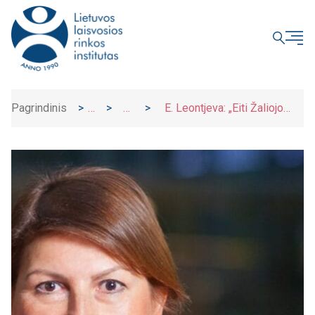
UŽDARYTI
Pagrindinis
>
>
>
E. Leontjeva: „Eiti Žaliojo
Įrašai
Naujienos
kurso keliu įmonėms turi būti
paprasta“