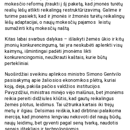
mokesčio reformą įtraukti į šį paketą, kad įmonės turėtų
realių lėšų atlikti reikalingą restruktūrizavimą. Galime ir
turime pasiekti, kad ir įmonės ir žmonės turėtų reikalingų
lėšų adaptacijai, o naujų mokesčių pajamos leistų
sumažinti kitų mokesčių naštą.
Kitas labai svarbus dalykas – išlaikyti žemės ūkio ir kitų
įmonių konkurencingumą, tai yra neskubėti aplenkti visų
kaimynų, išmintingai padėti įmonėms likti
konkurencingomis, neužkrauti kaštais, kurie būtų
pertekliniai.
Nuoširdžiai sveikinu aplinkos ministro Simono Gentvilo
pasisakymą apie žaliosios ekonomikos plėtrą, kuriai
koją, deja, pakiša pačios valdžios institucijos.
Pavyzdžiui, ministras minėjo vėjo malūnus, bet įmonėms
reikia pereiti didžiules kliūtis, kad gautų reikalingus
žemės plotus, leidimus. Tai užtrunka kartais iki trejų
metų ir ilgiau. Delsimas reiškia, kad dirbtinai palaikoma
inercija, kad įmonėms lengviau nekovoti dėl naujų būdų,
naujų leidimų, bet gyventi pagal seną tvarką, naudotis
senais ištekliais ir technologijomis.