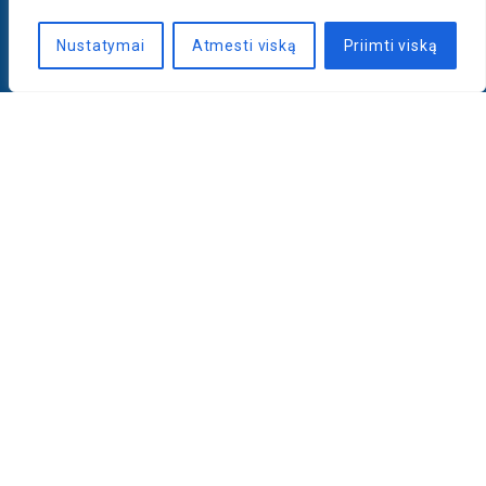
Nustatymai
Atmesti viską
Priimti viską
Naujienlaiškis
PRENUMERUOTI