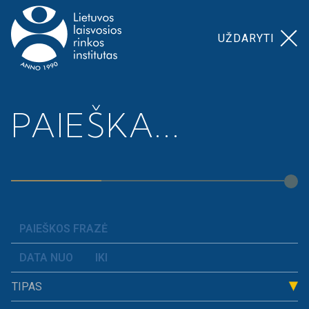
UŽDARYTI
Pagrindinis
>
>
G. Azguridienė. GPM lengvata:
PAIEŠKA...
Naujienos
vienas pasiūlymas – trys išvados
TIPAS