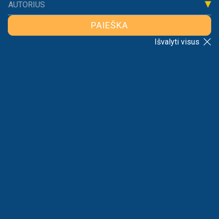
AUTORIUS
PAIEŠKA
Išvalyti visus
Guoda Azguridienė.
ATGAL Į SĄRAŠĄ