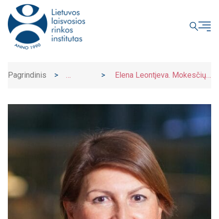
UŽDARYTI
Pagrindinis
>
>
Elena Leontjeva. Mokesčių
Naujienos
deja vu