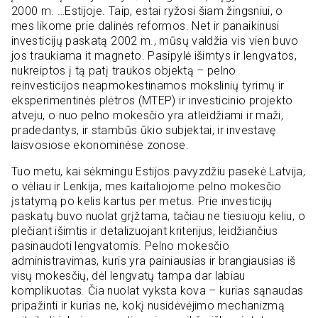
2000 m. …Estijoje. Taip, estai ryžosi šiam žingsniui, o
mes likome prie dalinės reformos. Net ir panaikinusi
investicijų paskatą 2002 m., mūsų valdžia vis vien buvo
jos traukiama it magneto. Pasipylė išimtys ir lengvatos,
nukreiptos į tą patį traukos objektą – pelno
reinvesticijos neapmokestinamos mokslinių tyrimų ir
eksperimentinės plėtros (MTEP) ir investicinio projekto
atveju, o nuo pelno mokesčio yra atleidžiami ir maži,
pradedantys, ir stambūs ūkio subjektai, ir investavę
laisvosiose ekonominėse zonose.
Tuo metu, kai sėkmingu Estijos pavyzdžiu pasekė Latvija,
o vėliau ir Lenkija, mes kaitaliojome pelno mokesčio
įstatymą po kelis kartus per metus. Prie investicijų
paskatų buvo nuolat grįžtama, tačiau ne tiesiuoju keliu, o
plečiant išimtis ir detalizuojant kriterijus, leidžiančius
pasinaudoti lengvatomis. Pelno mokesčio
administravimas, kuris yra painiausias ir brangiausias iš
visų mokesčių, dėl lengvatų tampa dar labiau
komplikuotas. Čia nuolat vyksta kova – kurias sąnaudas
pripažinti ir kurias ne, kokį nusidėvėjimo mechanizmą