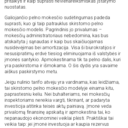
pritaikyti ir kaip suprasti nevienareikšmiškas įstatymo
nuostatas.
Galiojančio pelno mokesčio sudėtingumas padeda
suprasti, kuo gi taip patrauklus skirstomo pelno
mokesčio modelis. Pagrindinis jo privalumas –
mokesčių administratoriaus nebedomina, kas bus
atskaityta į sąnaudas ir kaip bus skaičiuojamas
nusidėvėjimas bei amortizacija. Visa ši biurokratijos ir
nesusipratimų erdvė tiesiog eliminuojama iš valstybės ir
įmonės santykio. Apmokestinama tik ta pelno dalis, kuri
yra paskirstoma ir išmokama. O šis dydis yra savaime
aiškus paskirstymo metu.
Jeigu nulinio tarifo atveju yra vardinama, kas leidžiama,
tai skirstomo pelno mokesčio modelyje einama kitu,
paprastesniu keliu. Nei buhalteriams, nei mokesčių
inspektoriams nereikia vargti, tikrinant, ar padaryta
investicija atitinka teisės aktų painiavą. Įmonė veda
privalomą finansinę apskaitą ir apmokestina tai, ko
nepanaudojo ekonominei veiklai plėsti. Praktiškai tai
veikia taip: jei įmonė investuoja ar kaupia rezervus