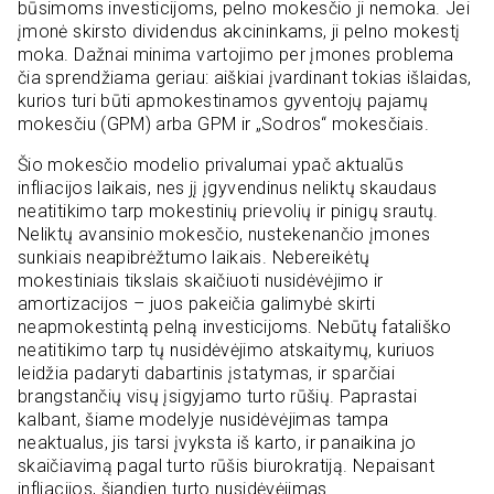
būsimoms investicijoms, pelno mokesčio ji nemoka. Jei
įmonė skirsto dividendus akcininkams, ji pelno mokestį
moka. Dažnai minima vartojimo per įmones problema
čia sprendžiama geriau: aiškiai įvardinant tokias išlaidas,
kurios turi būti apmokestinamos gyventojų pajamų
mokesčiu (GPM) arba GPM ir „Sodros“ mokesčiais.
Šio mokesčio modelio privalumai ypač aktualūs
infliacijos laikais, nes jį įgyvendinus neliktų skaudaus
neatitikimo tarp mokestinių prievolių ir pinigų srautų.
Neliktų avansinio mokesčio, nustekenančio įmones
sunkiais neapibrėžtumo laikais. Nebereikėtų
mokestiniais tikslais skaičiuoti nusidėvėjimo ir
amortizacijos – juos pakeičia galimybė skirti
neapmokestintą pelną investicijoms. Nebūtų fatališko
neatitikimo tarp tų nusidėvėjimo atskaitymų, kuriuos
leidžia padaryti dabartinis įstatymas, ir sparčiai
brangstančių visų įsigyjamo turto rūšių. Paprastai
kalbant, šiame modelyje nusidėvėjimas tampa
neaktualus, jis tarsi įvyksta iš karto, ir panaikina jo
skaičiavimą pagal turto rūšis biurokratiją. Nepaisant
infliacijos, šiandien turto nusidėvėjimas