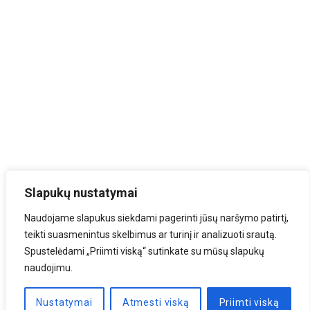
Slapukų nustatymai
Naudojame slapukus siekdami pagerinti jūsų naršymo patirtį,
teikti suasmenintus skelbimus ar turinį ir analizuoti srautą.
Spustelėdami „Priimti viską“ sutinkate su mūsų slapukų
naudojimu.
Nustatymai
Atmesti viską
Priimti viską