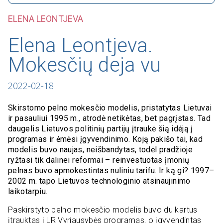
ELENA LEONTJEVA
Elena Leontjeva.
Mokesčių deja vu
2022-02-18
Skirstomo pelno mokesčio modelis, pristatytas Lietuvai
ir pasauliui 1995 m., atrodė netikėtas, bet pagrįstas. Tad
daugelis Lietuvos politinių partijų įtraukė šią idėją į
programas ir ėmėsi įgyvendinimo. Koją pakišo tai, kad
modelis buvo naujas, neišbandytas, todėl pradžioje
ryžtasi tik dalinei reformai – reinvestuotas įmonių
pelnas buvo apmokestintas nuliniu tarifu. Ir ką gi? 1997–
2002 m. tapo Lietuvos technologinio atsinaujinimo
laikotarpiu.
Paskirstyto pelno mokesčio modelis buvo du kartus
įtrauktas į LR Vyriausybės programas, o įgyvendintas