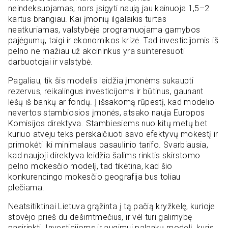
neindeksuojamas, nors įsigyti naują jau kainuoja 1,5–2
kartus brangiau. Kai įmonių ilgalaikis turtas
neatkuriamas, valstybėje programuojama gamybos
pajėgumų, taigi ir ekonomikos krizė. Tad investicijomis iš
pelno ne mažiau už akcininkus yra suinteresuoti
darbuotojai ir valstybė.
Pagaliau, tik šis modelis leidžia įmonėms sukaupti
rezervus, reikalingus investicijoms ir būtinus, gaunant
lėšų iš bankų ar fondų. Į išsakomą rūpestį, kad modelio
nevertos stambiosios įmonės, atsako nauja Europos
Komisijos direktyva. Stambiesiems nuo kitų metų bet
kuriuo atveju teks perskaičiuoti savo efektyvų mokestį ir
primokėti iki minimalaus pasaulinio tarifo. Svarbiausia,
kad naujoji direktyva leidžia šalims rinktis skirstomo
pelno mokesčio modelį, tad tikėtina, kad šio
konkurencingo mokesčio geografija bus toliau
plečiama.
Neatsitiktinai Lietuva grąžinta į tą pačią kryžkelę, kurioje
stovėjo prieš du dešimtmečius, ir vėl turi galimybę
pasirinkti. Investicijoms ir augimui palankų modelį, kuris