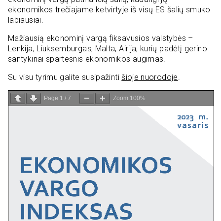
ekonomikos trečiajame ketvirtyje iš visų ES šalių smuko
labiausiai.
Mažiausią ekonominį vargą fiksavusios valstybės –
Lenkija, Liuksemburgas, Malta, Airija, kurių padėtį gerino
santykinai spartesnis ekonomikos augimas.
Su visu tyrimu galite susipažinti
šioje nuorodoje
.
Page
1
/
7
Zoom
100%