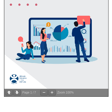
Page
1
/
7
Zoom
100%