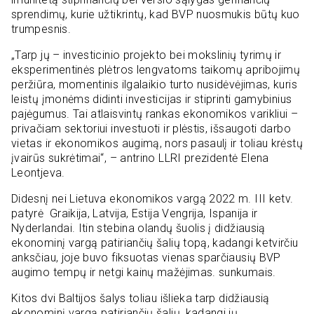
sprendimų, kurie užtikrintų, kad BVP nuosmukis būtų kuo
trumpesnis.
„Tarp jų – investicinio projekto bei mokslinių tyrimų ir
eksperimentinės plėtros lengvatoms taikomų apribojimų
peržiūra, momentinis ilgalaikio turto nusidėvėjimas, kuris
leistų įmonėms didinti investicijas ir stiprinti gamybinius
pajėgumus. Tai atlaisvintų rankas ekonomikos varikliui –
privačiam sektoriui investuoti ir plėstis, išsaugoti darbo
vietas ir ekonomikos augimą, nors pasaulį ir toliau krėstų
įvairūs sukrėtimai“, – antrino LLRI prezidentė Elena
Leontjeva.
Didesnį nei Lietuva ekonomikos vargą 2022 m. III ketv.
patyrė Graikija, Latvija, Estija Vengrija, Ispanija ir
Nyderlandai. Itin stebina olandų šuolis į didžiausią
ekonominį vargą patiriančių šalių topą, kadangi ketvirčiu
anksčiau, joje buvo fiksuotas vienas sparčiausių BVP
augimo tempų ir netgi kainų mažėjimas. sunkumais.
Kitos dvi Baltijos šalys toliau išlieka tarp didžiausią
ekonominį vargą patiriančių šalių, kadangi jų