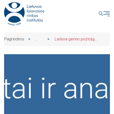
UŽDARYTI
Pagrindinis
>
>
Lietuva gerino poziciją
Naujienos
Ekonomikos vargo indekse