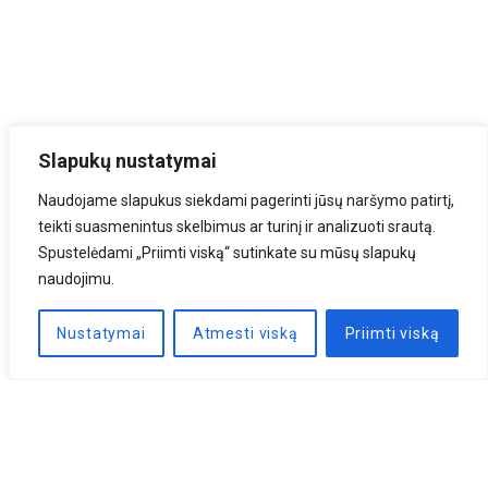
Slapukų nustatymai
Naudojame slapukus siekdami pagerinti jūsų naršymo patirtį,
teikti suasmenintus skelbimus ar turinį ir analizuoti srautą.
Spustelėdami „Priimti viską“ sutinkate su mūsų slapukų
naudojimu.
Nustatymai
Atmesti viską
Priimti viską