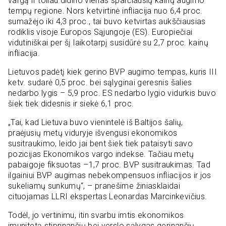
vargą ir toliau didino vienas sparčiausių kainų augimo
tempų regione. Nors ketvirtinė infliacija nuo 6,4 proc.
sumažėjo iki 4,3 proc., tai buvo ketvirtas aukščiausias
rodiklis visoje Europos Sąjungoje (ES). Europiečiai
vidutiniškai per šį laikotarpį susidūrė su 2,7 proc. kainų
infliacija.
Lietuvos padėtį kiek gerino BVP augimo tempas, kuris III
ketv. sudarė 0,5 proc. bei sąlyginai geresnis šalies
nedarbo lygis – 5,9 proc. ES nedarbo lygio vidurkis buvo
šiek tiek didesnis ir siekė 6,1 proc.
„Tai, kad Lietuva buvo vienintelė iš Baltijos šalių,
praėjusių metų viduryje išvengusi ekonomikos
susitraukimo, leido jai bent šiek tiek pataisyti savo
pozicijas Ekonomikos vargo indekse. Tačiau metų
pabaigoje fiksuotas –1,7 proc. BVP susitraukimas. Tad
ilgainiui BVP augimas nebekompensuos infliacijos ir jos
sukeliamų sunkumų“, – pranešime žiniasklaidai
cituojamas LLRI ekspertas Leonardas Marcinkevičius.
Todėl, jo vertinimu, itin svarbu imtis ekonomikos
imunitetą stiprinančių bei verslo sąlygas gerinančių