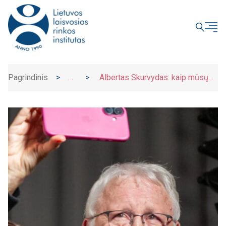
UŽDARYTI
Pagrindinis
>
>
Albertas Skurvydas: kaip mūsų
Naujienos
smegenys mokosi per judėjimą ir
klaidas