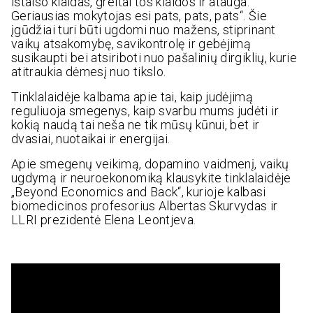
ištaiso klaidas, greitai tos klaidos ir atauga.
Geriausias mokytojas esi pats, pats, pats“. Šie
įgūdžiai turi būti ugdomi nuo mažens, stiprinant
vaikų atsakomybę, savikontrolę ir gebėjimą
susikaupti bei atsiriboti nuo pašalinių dirgiklių, kurie
atitraukia dėmesį nuo tikslo.
Tinklalaidėje kalbama apie tai, kaip judėjimą
reguliuoja smegenys, kaip svarbu mums judėti ir
kokią naudą tai neša ne tik mūsų kūnui, bet ir
dvasiai, nuotaikai ir energijai.
Apie smegenų veikimą, dopamino vaidmenį, vaikų
ugdymą ir neuroekonomiką klausykite tinklalaidėje
„Beyond Economics and Back“, kurioje kalbasi
biomedicinos profesorius Albertas Skurvydas ir
LLRI prezidentė Elena Leontjeva.