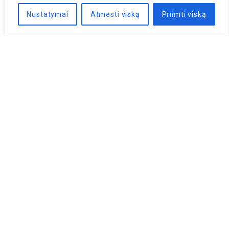
Nustatymai
Atmesti viską
Priimti viską
Naujienlaiškis
PRENUMERUOTI