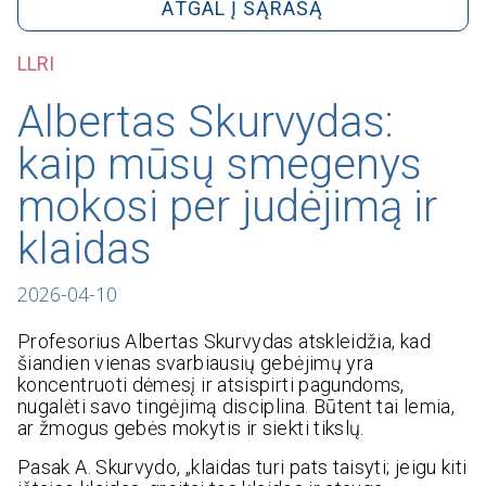
ATGAL Į SĄRAŠĄ
LLRI
Albertas Skurvydas:
kaip mūsų smegenys
mokosi per judėjimą ir
klaidas
2026-04-10
Profesorius Albertas Skurvydas atskleidžia, kad
šiandien vienas svarbiausių gebėjimų yra
koncentruoti dėmesį ir atsispirti pagundoms,
nugalėti savo tingėjimą disciplina. Būtent tai lemia,
ar žmogus gebės mokytis ir siekti tikslų.
Pasak A. Skurvydo, „klaidas turi pats taisyti; jeigu kiti