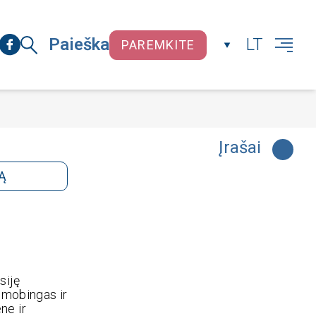
Paieška
LT
PAREMKITE
UŽDARYTI
Įrašai
Ą
siję
a mobingas ir
ne ir