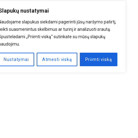
Slapukų nustatymai
Naudojame slapukus siekdami pagerinti jūsų naršymo patirtį,
teikti suasmenintus skelbimus ar turinį ir analizuoti srautą.
Spustelėdami „Priimti viską“ sutinkate su mūsų slapukų
naudojimu.
Nustatymai
Atmesti viską
Priimti viską