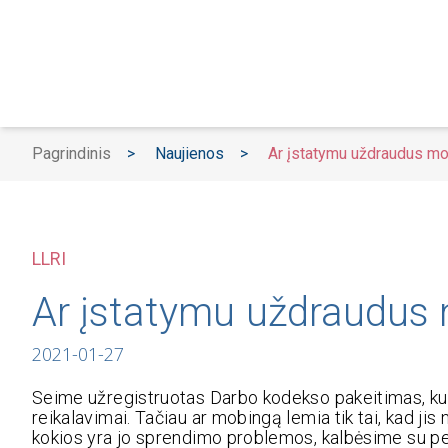
Pagrindinis
>
Naujienos
>
Ar įstatymu uždraudus mob
LLRI
Ar įstatymu uždraudus m
2021-01-27
Seime užregistruotas Darbo kodekso pakeitimas, kuri
reikalavimai. Tačiau ar mobingą lemia tik tai, kad ji
kokios yra jo sprendimo problemos, kalbėsime su per