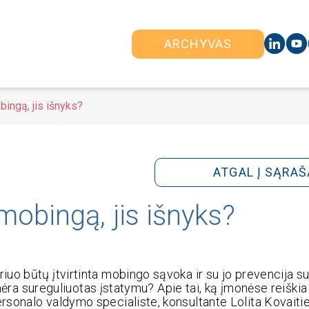
ARCHYVAS
ingą, jis išnyks?
ATGAL Į SĄRAŠ
obingą, jis išnyks?
uo būtų įtvirtinta mobingo sąvoka ir su jo prevencija su
s nėra sureguliuotas įstatymu? Apie tai, ką įmonėse reiški
sonalo valdymo specialiste, konsultante Lolita Kovaitie