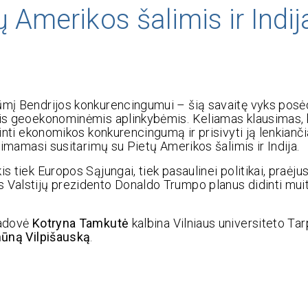
 Amerikos šalimis ir Indij
tūmį Bendrijos konkurencingumui – šią savaitę vyks posė
omis geoekonominėmis aplinkybėmis. Keliamas klausimas,
dinti ekonomikos konkurencingumą ir prisivyti ją lenkianč
l imamasi susitarimų su Pietų Amerikos šalimis ir Indija.
is tiek Europos Sąjungai, tiek pasaulinei politikai, praė
s Valstijų prezidento Donaldo Trumpo planus didinti mui
vadovė
Kotryna Tamkutė
kalbina Vilniaus universiteto Tar
ūną Vilpišauską
.