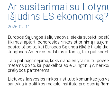
Ar susitarimai su Lotynų
išjudins ES ekonomiką?
2026-02-11
Europos Sąjungos šalių vadovai siekia suteikti pos
tikimasi aptarti bendrosios rinkos stiprinimą nauj
pasikeitė po to, kai Europos Sąjunga iškėlė tikslą di
Jungtines Amerikos Valstijas ir Kiniją, taip pat kodė
Taip pat nagrinėjama, koks šiandien yra muitų poveik
metams po to, kai paskelbta apie Jungtinių Ameriko
prekybos partnerėms.
Lietuvos laisvosios rinkos instituto komunikacijos 
santykių ir politikos mokslų instituto profesorių
Ram