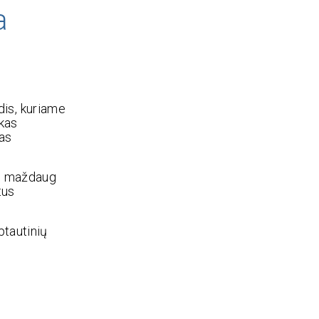
a
dis, kuriame
 kas
ias
jus maždaug
tus
ptautinių