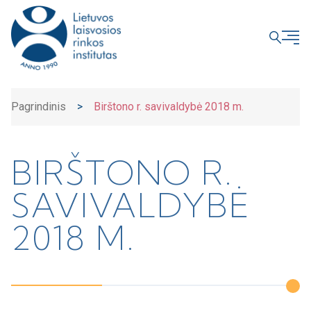
UŽDARYTI
Pagrindinis
>
Birštono r. savivaldybė 2018 m.
BIRŠTONO R.
SAVIVALDYBĖ
2018 M.