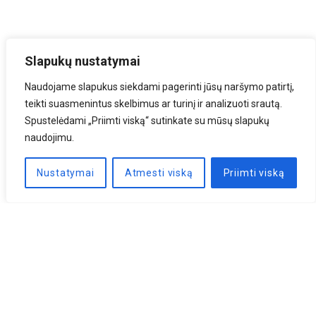
Slapukų nustatymai
Naudojame slapukus siekdami pagerinti jūsų naršymo patirtį,
teikti suasmenintus skelbimus ar turinį ir analizuoti srautą.
Spustelėdami „Priimti viską“ sutinkate su mūsų slapukų
naudojimu.
Nustatymai
Atmesti viską
Priimti viską