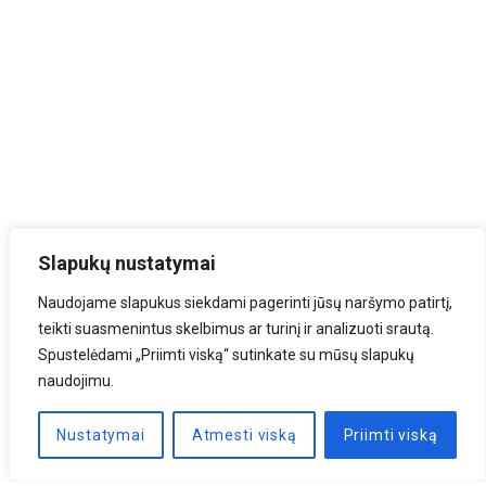
Slapukų nustatymai
Naudojame slapukus siekdami pagerinti jūsų naršymo patirtį,
teikti suasmenintus skelbimus ar turinį ir analizuoti srautą.
Spustelėdami „Priimti viską“ sutinkate su mūsų slapukų
naudojimu.
Nustatymai
Atmesti viską
Priimti viską