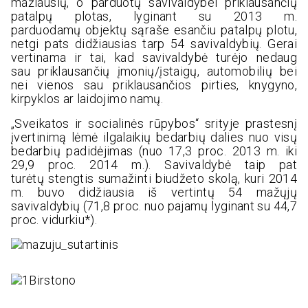
mažiausių, o parduotų savivaldybei priklausančių
patalpų plotas, lyginant su 2013 m.
parduodamų objektų sąraše esančiu patalpų plotu,
netgi pats didžiausias tarp 54 savivaldybių. Gerai
vertinama ir tai, kad savivaldybė turėjo nedaug
sau priklausančių įmonių/įstaigų, automobilių bei
nei vienos sau priklausančios pirties, knygyno,
kirpyklos ar laidojimo namų.
„Sveikatos ir socialinės rūpybos“ srityje prastesnį
įvertinimą lėmė ilgalaikių bedarbių dalies nuo visų
bedarbių padidėjimas (nuo 17,3 proc. 2013 m. iki
29,9 proc. 2014 m.). Savivaldybė taip pat
turėtų stengtis sumažinti biudžeto skolą, kuri 2014
m. buvo didžiausia iš vertintų 54 mažųjų
savivaldybių (71,8 proc. nuo pajamų lyginant su 44,7
proc. vidurkiu*).