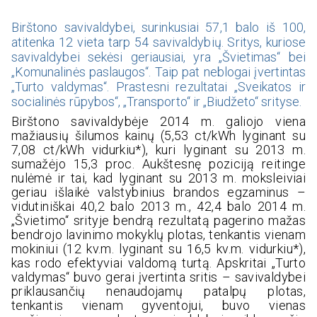
Birštono savivaldybei, surinkusiai 57,1 balo iš 100,
atitenka 12 vieta tarp 54 savivaldybių. Sritys, kuriose
savivaldybei sekėsi geriausiai, yra „Švietimas“ bei
„Komunalinės paslaugos“. Taip pat neblogai įvertintas
„Turto valdymas“. Prastesni rezultatai „Sveikatos ir
socialinės rūpybos“, „Transporto“ ir „Biudžeto“ srityse.
Birštono savivaldybėje 2014 m. galiojo viena
mažiausių šilumos kainų (5,53 ct/kWh lyginant su
7,08 ct/kWh vidurkiu*), kuri lyginant su 2013 m.
sumažėjo 15,3 proc. Aukštesnę poziciją reitinge
nulėmė ir tai, kad lyginant su 2013 m. moksleiviai
geriau išlaikė valstybinius brandos egzaminus –
vidutiniškai 40,2 balo 2013 m., 42,4 balo 2014 m.
„Švietimo“ srityje bendrą rezultatą pagerino mažas
bendrojo lavinimo mokyklų plotas, tenkantis vienam
mokiniui (12 kv.m. lyginant su 16,5 kv.m. vidurkiu*),
kas rodo efektyviai valdomą turtą. Apskritai „Turto
valdymas“ buvo gerai įvertinta sritis – savivaldybei
priklausančių nenaudojamų patalpų plotas,
tenkantis vienam gyventojui, buvo vienas